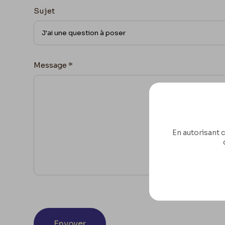
Sujet
Message
*
En autorisant c
Envoyer