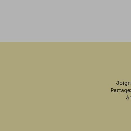
Joign
Partage
à 