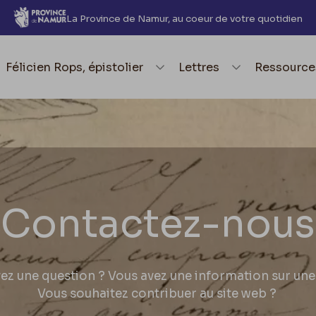
La Province de Namur, au coeur de votre quotidien
element.menu.open_menu
Félicien Rops, épistolier
element.menu.open_me
Lettres
element.
Ressource
Contactez-nous
ez une question ? Vous avez une information sur une 
Vous souhaitez contribuer au site web ?