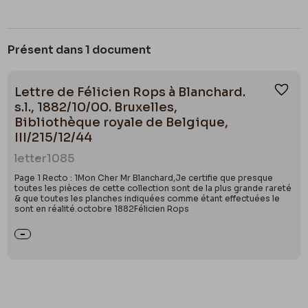
Présent dans 1 document
Lettre de Félicien Rops à Blanchard.
Ajou
s.l., 1882/10/00. Bruxelles,
Bibliothèque royale de Belgique,
III/215/12/44
letter
1085
Page 1 Recto : 1Mon Cher Mr Blanchard,Je certifie que presque
toutes les pièces de cette collection sont de la plus grande rareté
& que toutes les planches indiquées comme étant effectuées le
sont en réalité.octobre 1882Félicien Rops