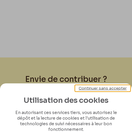
Envie de contribuer ?
Continuer sans accepter
Joignez-vous à nous pour préserver l'héritage
Utilisation des cookies
de Félicien Rops ! Partagez vos lettres,
documents et connaissances afin de
En autorisant ces services tiers, vous autorisez le
contribuer à faire perdurer son œuvre pour
dépôt et la lecture de cookies et l'utilisation de
technologies de suivi nécessaires à leur bon
les générations futures.
fonctionnement.