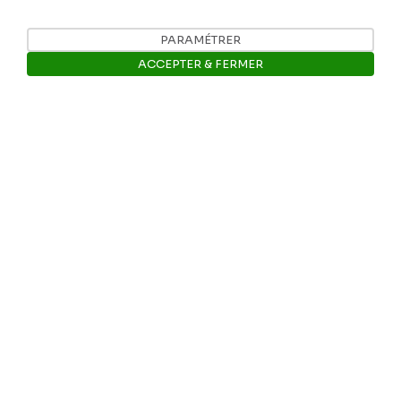
Je contribue
PARAMÉTRER
ACCEPTER & FERMER
Ouvrir la barre de gestion des 