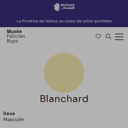
Accèder directement au contenu
La Province de Namur, au coeur de votre quotidien
Accéder à me
Recherch
Ouv
Blanchard
Sexe
Masculin