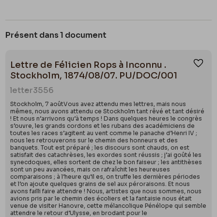
Présent dans 1 document
Lettre de Félicien Rops à Inconnu .
Ajou
Stockholm, 1874/08/07. PU/DOC/001
letter
3556
Stockholm, 7 aoûtVous avez attendu mes lettres, mais nous
mêmes, nous avons attendu ce Stockholm tant rêvé et tant désiré
! Et nous n’arrivons qu’à temps ! Dans quelques heures le congrès
s’ouvre, les grands cordons et les rubans des académiciens de
toutes les races s’agitent au vent comme le panache d’Henri IV ;
nous les retrouverons sur le chemin des honneurs et des
banquets. Tout est préparé ; les discours sont chauds, on est
satisfait des catachrèses, les exordes sont réussis ; j’ai goûté les
synecdoques, elles sortent de chez le bon faiseur ; les antithèses
sont un peu avancées, mais on rafraîchit les heureuses
comparaisons ; à l’heure qu’il es, on truffe les dernières périodes
et l’on ajoute quelques grains de sel aux péroraisons. Et nous
avons failli faire attendre ! Nous, artistes que nous sommes, nous
avions pris par le chemin des écoliers et la fantaisie nous était
venue de visiter Hanovre, cette mélancolique Pénélope qui semble
attendre le retour d’Ulysse, en brodant pour le