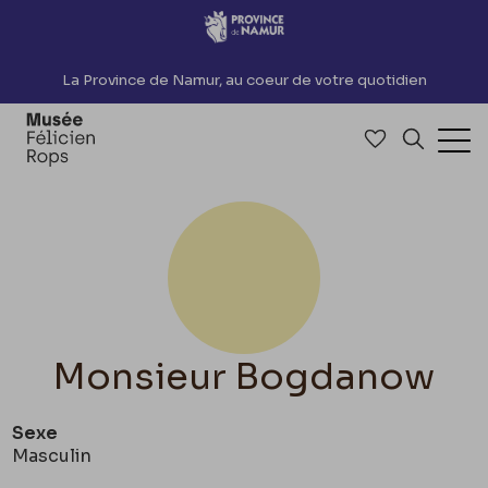
Accèder directement au contenu
La Province de Namur, au coeur de votre quotidien
Accéder à me
Recherch
Ouv
Monsieur Bogdanow
Sexe
Masculin