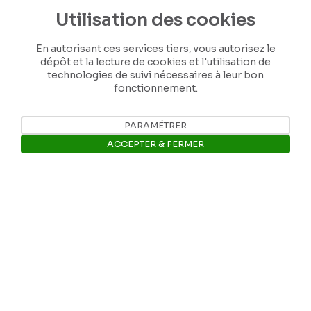
de Félicien Rops ! Partagez vos lettres,
Utilisation des cookies
documents et connaissances afin de
contribuer à faire perdurer son œuvre pour
En autorisant ces services tiers, vous autorisez le
les générations futures.
dépôt et la lecture de cookies et l'utilisation de
technologies de suivi nécessaires à leur bon
fonctionnement.
Je contribue
PARAMÉTRER
ACCEPTER & FERMER
Ouvrir la barre de gestion des 