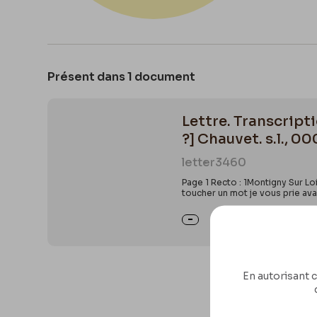
Présent dans 1 document
Lettre. Transcript
?] Chauvet. s.l., 
letter
3460
Page 1 Recto : 1Montigny Sur Lo
toucher un mot je vous prie ava
En autorisant c