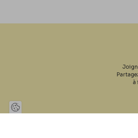
Joign
Partage
à 
Ouvrir la barre de gestion des 