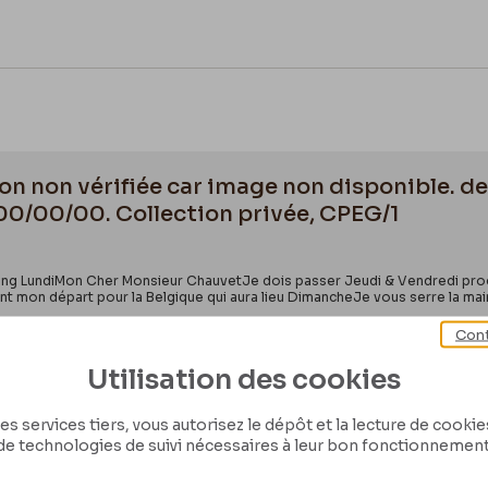
ion non vérifiée car image non disponible. d
0000/00/00. Collection privée, CPEG/1
ing LundiMon Cher Monsieur ChauvetJe dois passer Jeudi & Vendredi procha
nt mon départ pour la Belgique qui aura lieu DimancheJe vous serre la mai
Cont
Utilisation des cookies
es services tiers, vous autorisez le dépôt et la lecture de cookies 
de technologies de suivi nécessaires à leur bon fonctionnement