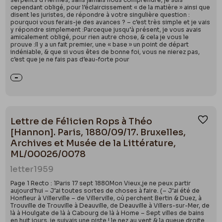
cependant obligé, pour l’éclaircissement « de la matière » ainsi que
disent les juristes, de répondre à votre singulière question :
pourquoi vous ferais-je des avances ? – c’est très simple et je vais
y répondre simplement :Parceque jusqu’à présent, je vous avais
amicalement obligé, pour rien autre chose, & cela je vous le
prouve :Il y a un fait premier, une « base » un point de départ
indéniable, & que si vous êtes de bonne foi, vous ne nierez pas,
c’est que je ne fais pas d’eau-forte pour
Lettre de Félicien Rops à Théo
Ajou
[Hannon]. Paris, 1880/09/17. Bruxelles,
Archives et Musée de la Littérature,
ML/00026/0078
letter
1959
Page 1 Recto : 1Paris 17 sept 1880Mon Vieux,je ne peux partir
aujourd’hui – J’ai toutes sortes de choses à faire. (– J’ai été de
Honfleur à Villerville – de Villerville, où perchent Bertin & Duez, à
Trouville de Trouville à Deauville, de Deauville à Villers-sur-Mer, de
là à Houlgate de là à Cabourg de là à Home – Sept villes de bains
en huit jours, je suivais une piste ! le nez au vent & la queue droite