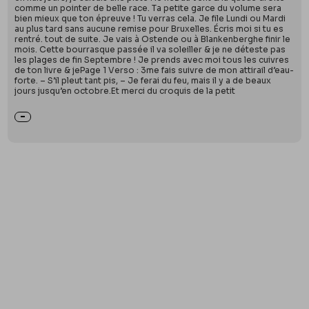
comme un pointer de belle race. Ta petite garce du volume sera
bien mieux que ton épreuve ! Tu verras cela. Je file Lundi ou Mardi
au plus tard sans aucune remise pour Bruxelles. Écris moi si tu es
rentré. tout de suite. Je vais à Ostende ou à Blankenberghe finir le
mois. Cette bourrasque passée il va soleiller & je ne déteste pas
les plages de fin Septembre ! Je prends avec moi tous les cuivres
de ton livre & jePage 1 Verso : 3me fais suivre de mon attirail d’eau-
forte. – S’il pleut tant pis, – Je ferai du feu, mais il y a de beaux
jours jusqu’en octobre.Et merci du croquis de la petit