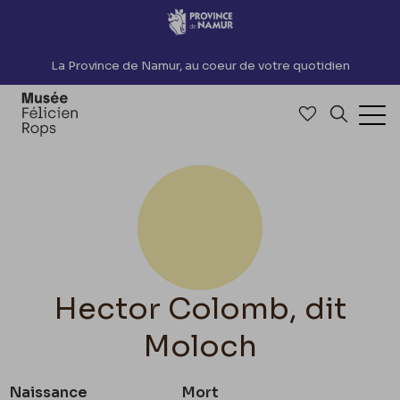
Accèder directement au contenu
La Province de Namur, au coeur de votre quotidien
Accéder à me
Recherch
Ouv
Hector Colomb, dit
Moloch
Naissance
Mort