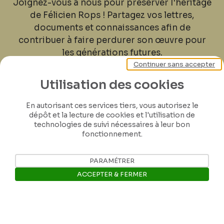
Joignez-vous à nous pour préserver l'héritage
de Félicien Rops ! Partagez vos lettres,
documents et connaissances afin de
contribuer à faire perdurer son œuvre pour
les générations futures.
Continuer sans accepter
Je contribue
Utilisation des cookies
En autorisant ces services tiers, vous autorisez le
dépôt et la lecture de cookies et l'utilisation de
technologies de suivi nécessaires à leur bon
fonctionnement.
PARAMÉTRER
ACCEPTER & FERMER
Ouvrir la barre de gestion des 