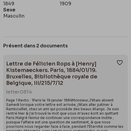
1849
1909
Sexe
Masculin
Présent dans 2 documents
Lettre de Félicien Rops à [Henry]
Ajou
Kistemaeckers. Paris, 1884/01/19.
Bruxelles, Bibliothèque royale de
Belgique, III/215/7/12
letter
0814
Page 1 Recto : 1Paris le 19 janvier 1884Monsieur,J’étais absent
Samedi lorsque votre lettre est arrivée, j’étais aller patiner à
Rambouillet, chez un ami qui possède des beaux étangs. Je suis
rentré hier & j’ai trouvé le mot que vous m’avez écrit en quittant
Paris.Malgré l’ennui de continuer une correspondance inutile ;
puisque l’affaire est une question de sentiment, & que nous
pourrions nous regarder face à face, pendant l’Éternité comme les
serpents d’Hermès, sans jamais nous comprendre, je suis