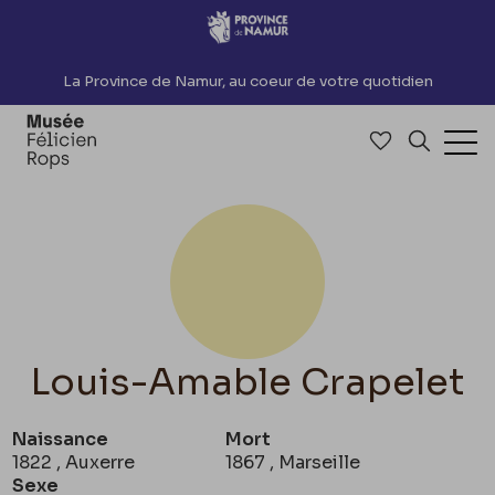
Accèder directement au contenu
La Province de Namur, au coeur de votre quotidien
Accéder à me
Recherch
Ouv
Louis-Amable Crapelet
Naissance
Mort
1822 , Auxerre
1867 , Marseille
Sexe