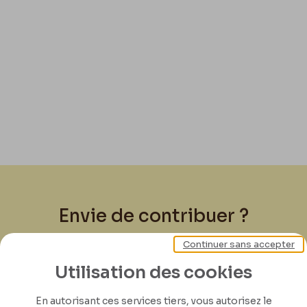
Envie de contribuer ?
Continuer sans accepter
Joignez-vous à nous pour préserver l'héritage
de Félicien Rops ! Partagez vos lettres,
Utilisation des cookies
documents et connaissances afin de
En autorisant ces services tiers, vous autorisez le
contribuer à faire perdurer son œuvre pour