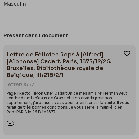
Masculin
Présent dans 1 document
Lettre de Félicien Rops à [Alfred]
Ajou
[Alphonse] Cadart. Paris, 1877/12/26.
Bruxelles, Bibliothèque royale de
Belgique, III/215/2/1
letter
0553
Page 1 Recto : 1Mon Cher CadartUn de mes amis Mr Herman veut
vendre deux tableaux de Crapelet trop grands pour son
appartement, j’ai pensé à vous pour lui en faciliter la vente. Il vous
ferait de très bonnes conditions.Je vous serre la mainFélicien
RopsPARIS le 26 Déc 1877.