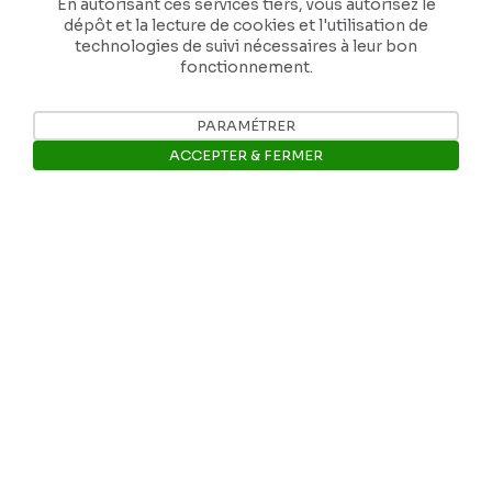
contribuer à faire perdurer son œuvre pour
En autorisant ces services tiers, vous autorisez le
dépôt et la lecture de cookies et l'utilisation de
les générations futures.
technologies de suivi nécessaires à leur bon
fonctionnement.
Je contribue
PARAMÉTRER
ACCEPTER & FERMER
Ouvrir la barre de gestion des 