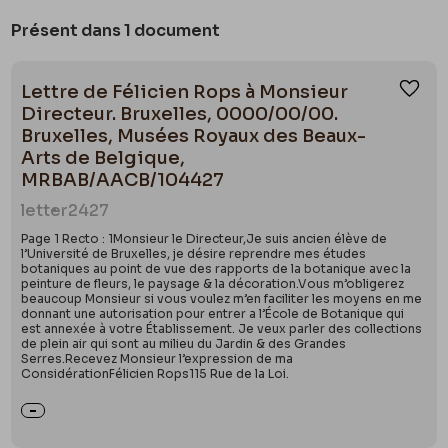
Présent dans 1 document
Lettre de Félicien Rops à Monsieur
Ajou
Directeur. Bruxelles, 0000/00/00.
Bruxelles, Musées Royaux des Beaux-
Arts de Belgique,
MRBAB/AACB/104427
letter
2427
Page 1 Recto : 1Monsieur le Directeur,Je suis ancien élève de
l’Université de Bruxelles, je désire reprendre mes études
botaniques au point de vue des rapports de la botanique avec la
peinture de fleurs, le paysage & la décoration.Vous m’obligerez
beaucoup Monsieur si vous voulez m’en faciliter les moyens en me
donnant une autorisation pour entrer a l’École de Botanique qui
est annexée à votre Établissement. Je veux parler des collections
de plein air qui sont au milieu du Jardin & des Grandes
Serres.Recevez Monsieur l’expression de ma
ConsidérationFélicien Rops115 Rue de la Loi.