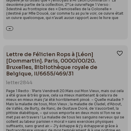
laquelle je lui disais que « j’envoyais à Mr Léon Dommartin 1° La
deuxième partie de la collection, 2° Le cuivrePage 1 Verso :
3destiné au frontispice des « Demoiselles de la Colonelle »
(destiné par Mlle Doucé, car comme tu as pu le voir, ce cuivre était
un cuivre quelconque, qui n’avait aucun rapport avec le livre que
Lettre de Félicien Rops à [Léon]
Ajou
[Dommartin]. Paris, 0000/00/20.
Bruxelles, Bibliothèque royale de
Belgique, II/6655/469/31
letter
2844
Page 1 Recto : 1Paris Vendredi 20.Mais oui Mon Vieux, mais oui cela
a été grave & très grave, cela va mieux maintenant & cela ira de
mieux en mieux mais j’ai été horriblement pincé. – Quelle maladie ?
Mais la maladie de tous, Mon Vieux ; la maladie de Cladel, d’About,
de Vallès, de Burty, de Ranc, de Gustave Doré, de Vaucorbeil, la
phtisie diabétique, – qui vous emporte en deux mois si l’on ne se
met pas en travers ! La maladie de tous les sanguins nerveux qui se
collent au labeur parisien « moral » sans exercices physiques
suffisants, sans grand air.– J’y échappe & j’y échapperai grâce à
l’extraordinaire vigueur de mon tempérament & à une poitrine en