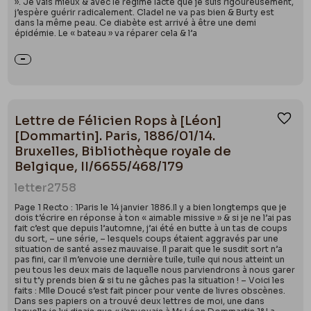
». Je vais mieux & avec le régime lacté que je suis rigoureusement,
j’espère guérir radicalement. Cladel ne va pas bien & Burty est
dans la même peau. Ce diabète est arrivé à être une demi
épidémie. Le « bateau » va réparer cela & l’a
Lettre de Félicien Rops à [Léon]
Ajou
[Dommartin]. Paris, 1886/01/14.
Bruxelles, Bibliothèque royale de
Belgique, II/6655/468/179
letter
2758
Page 1 Recto : 1Paris le 14 janvier 1886.Il y a bien longtemps que je
dois t’écrire en réponse à ton « aimable missive » & si je ne l’ai pas
fait c’est que depuis l’automne, j’ai été en butte à un tas de coups
du sort, – une série, – lesquels coups étaient aggravés par une
situation de santé assez mauvaise. Il parait que le susdit sort n’a
pas fini, car il m’envoie une dernière tuile, tuile qui nous atteint un
peu tous les deux mais de laquelle nous parviendrons à nous garer
si tu t’y prends bien & si tu ne gâches pas la situation ! – Voici les
faits : Mlle Doucé s’est fait pincer pour vente de livres obscènes.
Dans ses papiers on a trouvé deux lettres de moi, une dans