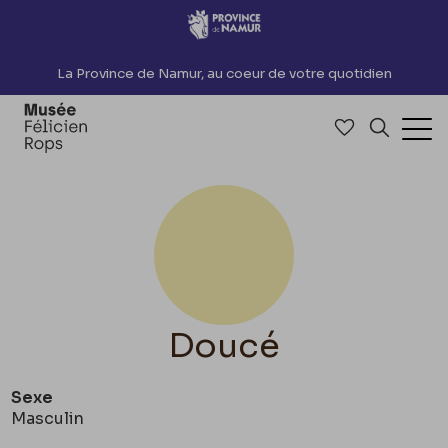
Accèder directement au contenu
La Province de Namur, au coeur de votre quotidien
Accéder à me
Recherch
Ouv
Doucé
Sexe
Masculin