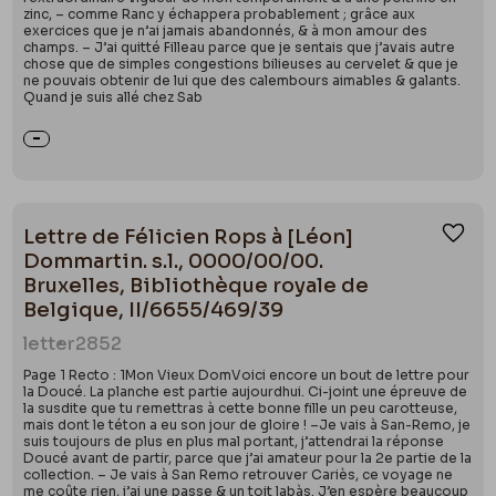
zinc, – comme Ranc y échappera probablement ; grâce aux
exercices que je n’ai jamais abandonnés, & à mon amour des
champs. – J’ai quitté Filleau parce que je sentais que j’avais autre
chose que de simples congestions bilieuses au cervelet & que je
ne pouvais obtenir de lui que des calembours aimables & galants.
Quand je suis allé chez Sab
Lettre de Félicien Rops à [Léon]
Ajou
Dommartin. s.l., 0000/00/00.
Bruxelles, Bibliothèque royale de
Belgique, II/6655/469/39
letter
2852
Page 1 Recto : 1Mon Vieux DomVoici encore un bout de lettre pour
la Doucé. La planche est partie aujourdhui. Ci-joint une épreuve de
la susdite que tu remettras à cette bonne fille un peu carotteuse,
mais dont le téton a eu son jour de gloire ! –Je vais à San-Remo, je
suis toujours de plus en plus mal portant, j’attendrai la réponse
Doucé avant de partir, parce que j’ai amateur pour la 2e partie de la
collection. – Je vais à San Remo retrouver Cariès, ce voyage ne
me coûte rien, j’ai une passe & un toit labàs. J’en espère beaucoup