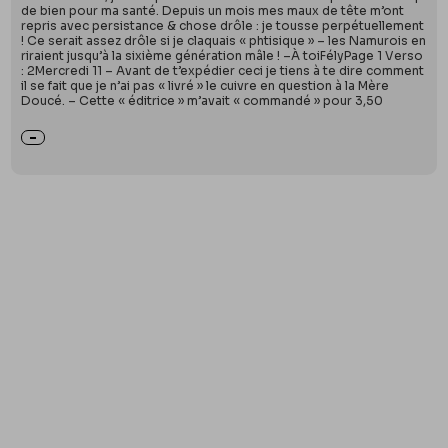
de bien pour ma santé. Depuis un mois mes maux de tête m’ont
repris avec persistance & chose drôle : je tousse perpétuellement
! Ce serait assez drôle si je claquais « phtisique » – les Namurois en
riraient jusqu’à la sixième génération mâle ! –À toiFélyPage 1 Verso
: 2Mercredi 11 – Avant de t’expédier ceci je tiens à te dire comment
il se fait que je n’ai pas « livré » le cuivre en question à la Mère
Doucé. – Cette « éditrice » m’avait « commandé » pour 3,50