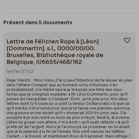
Présent dans 5 documents
Lettre de Félicien Rops à [Léon]
Ajou
[Dommartin]. s.l., 0000/00/00.
Bruxelles, Bibliothèque royale de
Belgique, II/6655/468/162
letter
2742
Page 1 Recto : 1Mon Vieux,J’ai si peu l’intention de te laisser en plan
dans l’affaire Conquet que au moment où tu m’écrivais, très
probablement, à la même heure je dressais une liste des eaux
fortes que je comptais expédier à Mr Léon Dommartin, pour qu’il
puisse les réexpédier à Conquet ! Écris ; je te prie pour moi deux
lettres dont tu trouveras ci-joint la teneur.Ce Barvoets n’a que ce
qu’il mérite, il m’a tanné pour que je lui fasse une planche-annonce,
une gravure en me disant qu’il « donnerait 500 frs pour cela. J’ai
accepté & je suis resté un mois de plus à Heyst. Rentré, & comme
j’allais lui graver son affaire, il m’a écrit « qu’il avait réfléchi » & qu’il
préférait de l’argent. Alors je l’ai envoyé se promener en lui disant
que je le paierais à la fin de l’année. Puis sont venues les faillites
Cadart, – & Doucé, et maintenant Roux & Frayssinet. Mais iciPage 1