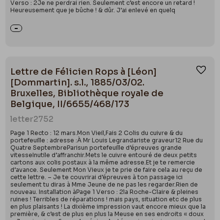
Verso : 2Je ne perdrai rien. Seulement c’est encore un retard !
Heureusement que je bûche ! & dûr. J’ai enlevé en quelq
Lettre de Félicien Rops à [Léon]
Ajou
[Dommartin]. s.l., 1885/03/02.
Bruxelles, Bibliothèque royale de
Belgique, II/6655/468/173
letter
2752
Page 1 Recto : 12 mars.Mon Vieil,Fais 2 Colis du cuivre & du
portefeuille : adresse :À Mr Louis Legrandariste graveur12 Rue du
Quatre SeptembreParisun portefeuille d’épreuves grande
vitesseInutile d’affranchir.Mets le cuivre entouré de deux petits
cartons aux colis postaux à la même adresse.Et je te remercie
d’avance. Seulement Mon Vieux je te prie de faire cela au reçu de
cette lettre. – Je te couvrirai d’épreuves à ton passage ici
seulement tu diras à Mme Jeune de ne pas les regarder.Rien de
nouveau. Installation àPage 1 Verso : 2la Roche-Claire & pleines
ruines ! Terribles de réparations ! mais pays, situation etc de plus
en plus plaisants ! La dixième impression vaut encore mieux que la
première, & c’est de plus en plus la Meuse en ses endroits « doux