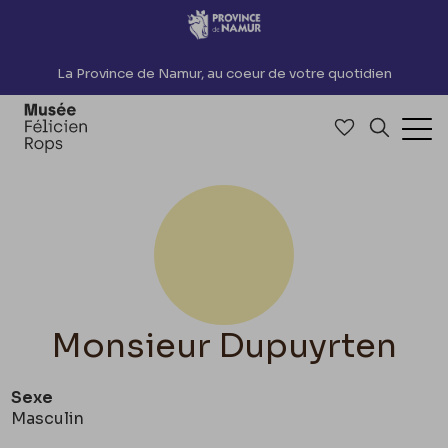
Accèder directement au contenu
La Province de Namur, au coeur de votre quotidien
Accéder à me
Recherch
Ouv
Monsieur Dupuyrten
Sexe
Masculin