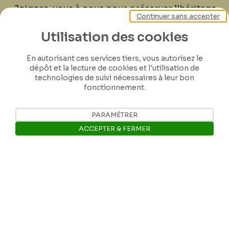
Joignez-vous à nous pour préserver l'héritage
Continuer sans accepter
de Félicien Rops ! Partagez vos lettres,
documents et connaissances afin de
Utilisation des cookies
contribuer à faire perdurer son œuvre pour
En autorisant ces services tiers, vous autorisez le
les générations futures.
dépôt et la lecture de cookies et l'utilisation de
technologies de suivi nécessaires à leur bon
fonctionnement.
Je contribue
PARAMÉTRER
ACCEPTER & FERMER
Ouvrir la barre de gestion des 