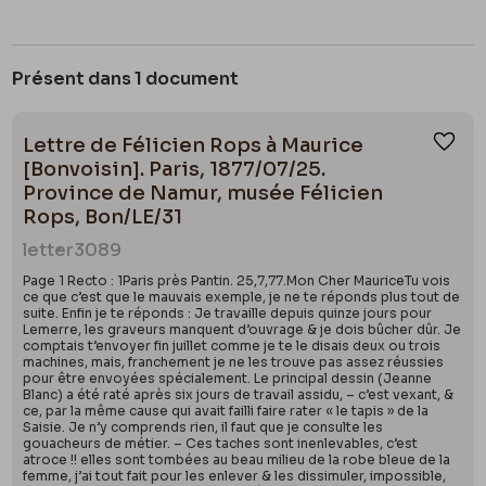
Présent dans 1 document
Lettre de Félicien Rops à Maurice
Ajou
[Bonvoisin]. Paris, 1877/07/25.
Province de Namur, musée Félicien
Rops, Bon/LE/31
letter
3089
Page 1 Recto : 1Paris près Pantin. 25,7,77.Mon Cher MauriceTu vois
ce que c’est que le mauvais exemple, je ne te réponds plus tout de
suite. Enfin je te réponds : Je travaille depuis quinze jours pour
Lemerre, les graveurs manquent d’ouvrage & je dois bûcher dûr. Je
comptais t’envoyer fin juillet comme je te le disais deux ou trois
machines, mais, franchement je ne les trouve pas assez réussies
pour être envoyées spécialement. Le principal dessin (Jeanne
Blanc) a été raté après six jours de travail assidu, – c’est vexant, &
ce, par la même cause qui avait failli faire rater « le tapis » de la
Saisie. Je n’y comprends rien, il faut que je consulte les
gouacheurs de métier. – Ces taches sont inenlevables, c’est
atroce !! elles sont tombées au beau milieu de la robe bleue de la
femme, j’ai tout fait pour les enlever & les dissimuler, impossible,