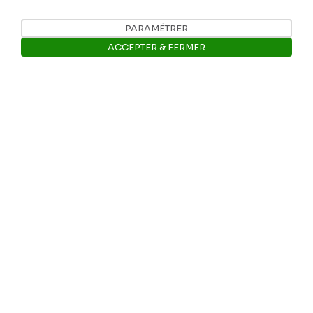
Je contribue
PARAMÉTRER
ACCEPTER & FERMER
Ouvrir la barre de gestion des 