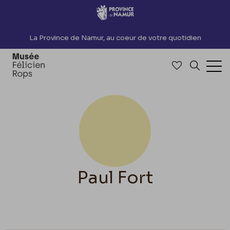
Accèder directement au contenu
La Province de Namur, au coeur de votre quotidien
Accéder à me
Recherch
Ouv
Paul Fort