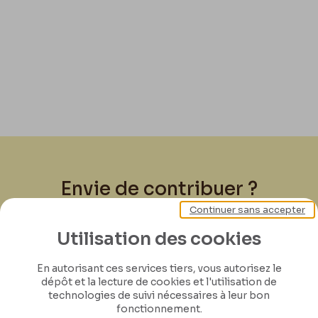
Envie de contribuer ?
Continuer sans accepter
Joignez-vous à nous pour préserver l'héritage
Utilisation des cookies
de Félicien Rops ! Partagez vos lettres,
documents et connaissances afin de
En autorisant ces services tiers, vous autorisez le
contribuer à faire perdurer son œuvre pour
dépôt et la lecture de cookies et l'utilisation de
technologies de suivi nécessaires à leur bon
les générations futures.
fonctionnement.