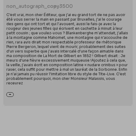
non_autograph_copy
3500
C'est vrai, mon cher Éditeur, que j'ai eu grand tort de ne pas avoir
été vous serrer la main en passant par Bruxelles, j'ai le courage
des gens qui ont tort et qui l'avouent, aussi le fais-je avec la
rougeur des jeunes filles qui écrivent en cachette à minuit à leur
petit cousin ; que voulez-vous ? Blankenberghe m'attendait, j'allais
à la montagne comme Mahomet, une montagne qui n'accouche de
rien, rara avis dirait mon respectable professeur de rhétorique
Pierre Bergeron, lequel vient de mourir, probablement des suites
d'un vers superbe que j'avais intercalé d'une façon aimable dans
ma composition de La Mort de Gilbert en 1852 ! Gilbert disait : Je
meurs d'une fièvre excessivement muqueuse !Ajoutez à cela que,
la veille, j'avais écrit en composition latine « nudare crinibus » pour
raser, cela suffit pour mettre à mal un lauréat de la Sorbonne. Enfin
je n'ai jamais pu réussir l'imitation libre du style de Tite-Live. C'est
probablement pourquoi, mon cher Monsieur Malassis, vous
recevrez