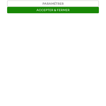
PARAMÉTRER
ACCEPTER & FERMER
Ouvrir la barre de gestion des 
Nos coordonnées
Tél: +32 81 77 67 55
E-mail: info@museerops.be