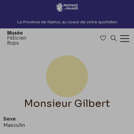
Accèder directement au contenu
La Province de Namur, au coeur de votre quotidien
Accéder à me
Recherch
Ouv
Monsieur Gilbert
Sexe
Masculin