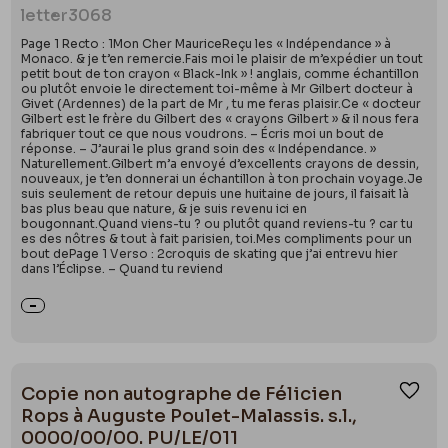
letter
3068
Page 1 Recto : 1Mon Cher MauriceReçu les « Indépendance » à
Monaco. & je t’en remercie.Fais moi le plaisir de m’expédier un tout
petit bout de ton crayon « Black-Ink » ! anglais, comme échantillon
ou plutôt envoie le directement toi-même à Mr Gilbert docteur à
Givet (Ardennes) de la part de Mr , tu me feras plaisir.Ce « docteur
Gilbert est le frère du Gilbert des « crayons Gilbert » & il nous fera
fabriquer tout ce que nous voudrons. – Écris moi un bout de
réponse. – J’aurai le plus grand soin des « Indépendance. »
Naturellement.Gilbert m’a envoyé d’excellents crayons de dessin,
nouveaux, je t’en donnerai un échantillon à ton prochain voyage.Je
suis seulement de retour depuis une huitaine de jours, il faisait là
bas plus beau que nature, & je suis revenu ici en
bougonnant.Quand viens-tu ? ou plutôt quand reviens-tu ? car tu
es des nôtres & tout à fait parisien, toi.Mes compliments pour un
bout dePage 1 Verso : 2croquis de skating que j’ai entrevu hier
dans l’Éclipse. – Quand tu reviend
Copie non autographe de Félicien
Ajou
Rops à Auguste Poulet-Malassis. s.l.,
0000/00/00. PU/LE/011