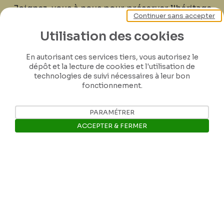
Joignez-vous à nous pour préserver l'héritage
Continuer sans accepter
de Félicien Rops ! Partagez vos lettres,
documents et connaissances afin de
Utilisation des cookies
contribuer à faire perdurer son œuvre pour
En autorisant ces services tiers, vous autorisez le
les générations futures.
dépôt et la lecture de cookies et l'utilisation de
technologies de suivi nécessaires à leur bon
fonctionnement.
Je contribue
PARAMÉTRER
ACCEPTER & FERMER
Ouvrir la barre de gestion des 