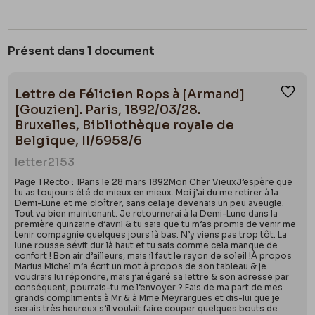
Présent dans 1 document
Lettre de Félicien Rops à [Armand]
Ajou
[Gouzien]. Paris, 1892/03/28.
Bruxelles, Bibliothèque royale de
Belgique, II/6958/6
letter
2153
Page 1 Recto : 1Paris le 28 mars 1892Mon Cher VieuxJ’espère que
tu as toujours été de mieux en mieux. Moi j’ai du me retirer à la
Demi-Lune et me cloîtrer, sans cela je devenais un peu aveugle.
Tout va bien maintenant. Je retournerai à la Demi-Lune dans la
première quinzaine d’avril & tu sais que tu m’as promis de venir me
tenir compagnie quelques jours là bas. N’y viens pas trop tôt. La
lune rousse sévit dur là haut et tu sais comme cela manque de
confort ! Bon air d’ailleurs, mais il faut le rayon de soleil !À propos
Marius Michel m’a écrit un mot à propos de son tableau & je
voudrais lui répondre, mais j’ai égaré sa lettre & son adresse par
conséquent, pourrais-tu me l’envoyer ? Fais de ma part de mes
grands compliments à Mr & à Mme Meyrargues et dis-lui que je
serais très heureux s’il voulait faire couper quelques bouts de