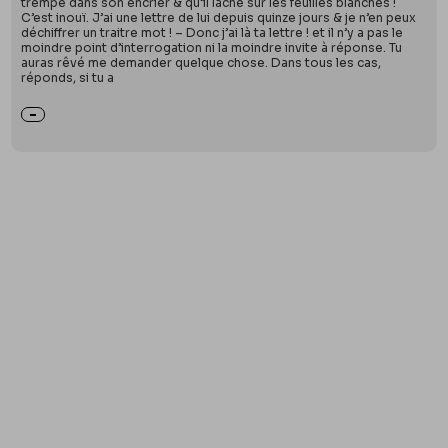
trempe dans son encrier & qu’il lâche sur les feuilles blanches !
C’est inouï. J’ai une lettre de lui depuis quinze jours & je n’en peux
déchiffrer un traitre mot ! – Donc j’ai là ta lettre ! et il n’y a pas le
moindre point d’interrogation ni la moindre invite à réponse. Tu
auras rêvé me demander quelque chose. Dans tous les cas,
réponds, si tu a