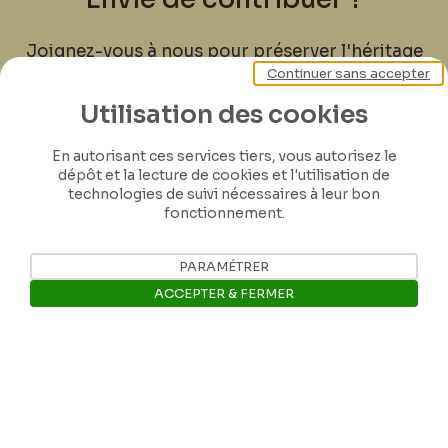
Joignez-vous à nous pour préserver l'héritage
Continuer sans accepter
de Félicien Rops ! Partagez vos lettres,
documents et connaissances afin de
Utilisation des cookies
contribuer à faire perdurer son œuvre pour
les générations futures.
En autorisant ces services tiers, vous autorisez le
dépôt et la lecture de cookies et l'utilisation de
technologies de suivi nécessaires à leur bon
Je contribue
fonctionnement.
PARAMÉTRER
ACCEPTER & FERMER
Ouvrir la barre de gestion des 