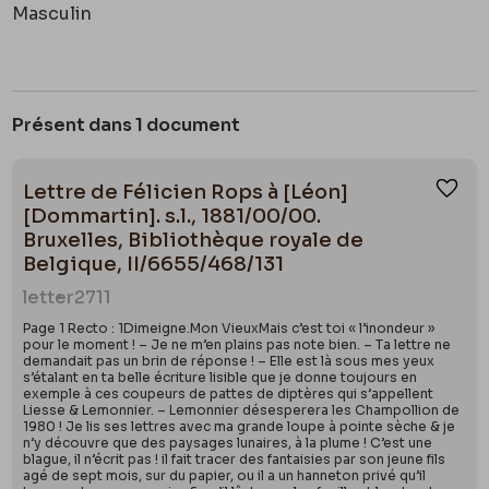
Masculin
Présent dans 1 document
Lettre de Félicien Rops à [Léon]
Ajou
[Dommartin]. s.l., 1881/00/00.
Bruxelles, Bibliothèque royale de
Belgique, II/6655/468/131
letter
2711
Page 1 Recto : 1Dimeigne.Mon VieuxMais c’est toi « l’inondeur »
pour le moment ! – Je ne m’en plains pas note bien. – Ta lettre ne
demandait pas un brin de réponse ! – Elle est là sous mes yeux
s’étalant en ta belle écriture lisible que je donne toujours en
exemple à ces coupeurs de pattes de diptères qui s’appellent
Liesse & Lemonnier. – Lemonnier désesperera les Champollion de
1980 ! Je lis ses lettres avec ma grande loupe à pointe sèche & je
n’y découvre que des paysages lunaires, à la plume ! C’est une
blague, il n’écrit pas ! il fait tracer des fantaisies par son jeune fils
agé de sept mois, sur du papier, ou il a un hanneton privé qu’il