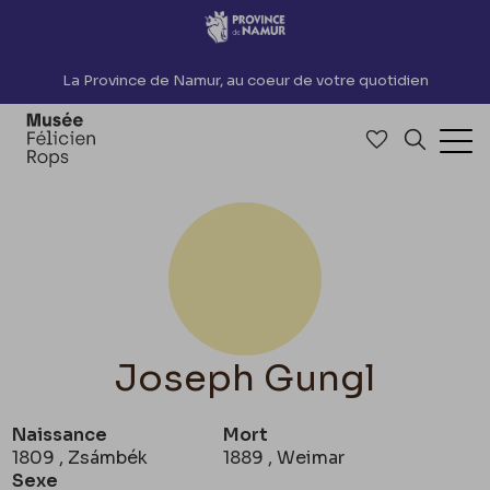
Accèder directement au contenu
La Province de Namur, au coeur de votre quotidien
Accéder à me
Recherch
Ouv
Joseph Gungl
Naissance
Mort
1809 , Zsámbék
1889 , Weimar
Sexe