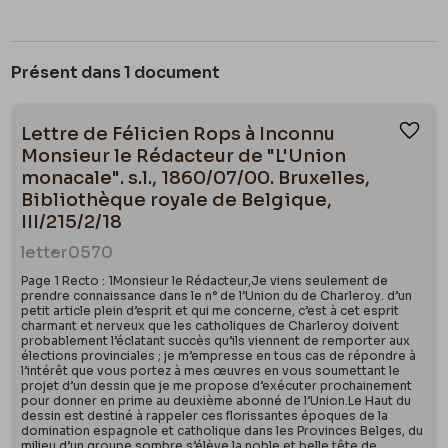
Présent dans 1 document
Lettre de Félicien Rops à Inconnu
Ajou
Monsieur le Rédacteur de "L'Union
monacale". s.l., 1860/07/00. Bruxelles,
Bibliothèque royale de Belgique,
III/215/2/18
letter
0570
Page 1 Recto : 1Monsieur le Rédacteur,Je viens seulement de
prendre connaissance dans le n° de l’Union du de Charleroy. d’un
petit article plein d’esprit et qui me concerne, c’est à cet esprit
charmant et nerveux que les catholiques de Charleroy doivent
probablement l’éclatant succès qu’ils viennent de remporter aux
élections provinciales ; je m’empresse en tous cas de répondre à
l’intérêt que vous portez à mes œuvres en vous soumettant le
projet d’un dessin que je me propose d’exécuter prochainement
pour donner en prime au deuxième abonné de l’Union.Le Haut du
dessin est destiné à rappeler ces florissantes époques de la
domination espagnole et catholique dans les Provinces Belges, du
milieu d’un groupe sombre s’élève la noble et belle tête de