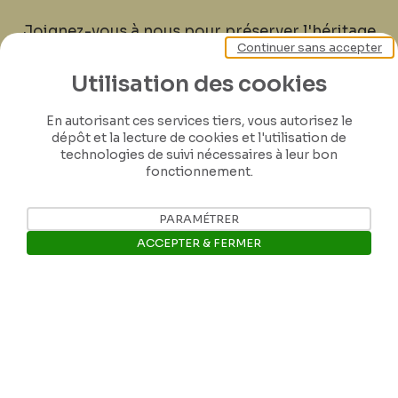
Joignez-vous à nous pour préserver l'héritage
Continuer sans accepter
de Félicien Rops ! Partagez vos lettres,
documents et connaissances afin de
Utilisation des cookies
contribuer à faire perdurer son œuvre pour
les générations futures.
En autorisant ces services tiers, vous autorisez le
dépôt et la lecture de cookies et l'utilisation de
technologies de suivi nécessaires à leur bon
Je contribue
fonctionnement.
PARAMÉTRER
ACCEPTER & FERMER
Ouvrir la barre de gestion des 