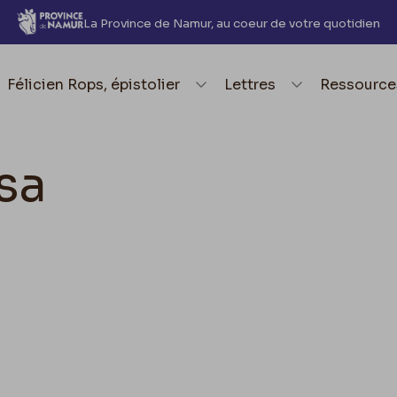
La Province de Namur, au coeur de votre quotidien
element.menu.open_menu
Félicien Rops, épistolier
element.menu.open_me
Lettres
element.
Ressource
sa