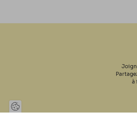
Joign
Partage
à 
Ouvrir la barre de gestion des 