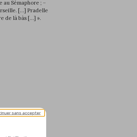
ire au Sémaphore ; –
seille. […] Pradelle
re de là bàs […] ».
inuer sans accepter