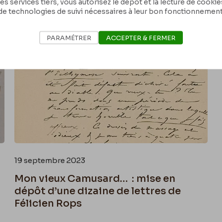
es services tiers, vous autorisez le dépôt et la lecture de cookies 
de technologies de suivi nécessaires à leur bon fonctionnement
PARAMÉTRER
ACCEPTER & FERMER
19 septembre 2023
Mon vieux Camusard… : mise en
dépôt d’une dizaine de lettres de
Félicien Rops