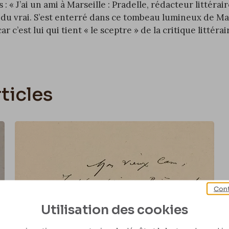
s
: « J’ai un ami à Marseille : Pradelle, rédacteur littéra
 du vrai. S’est enterré dans ce tombeau lumineux de Mar
ar c’est lui qui tient « le sceptre » de la critique littérai
ticles
Cont
Utilisation des cookies