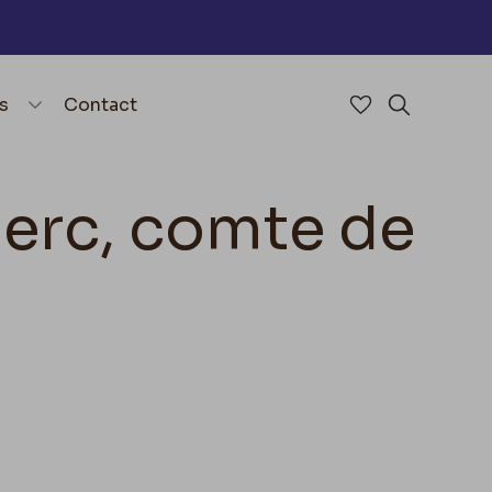
nu
menu.open_menu
s
Contact
Accéder à mes 
Rechercher
erc, comte de