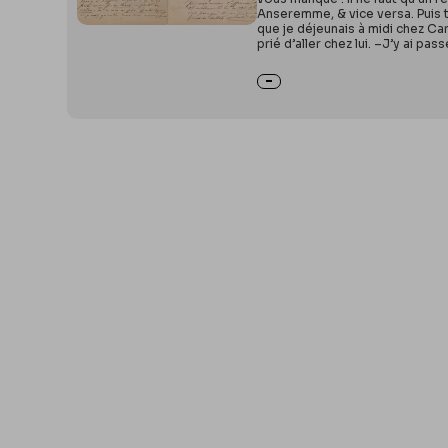
Anseremme, & vice versa. Puis t
que je déjeunais à midi chez Ca
prié d’aller chez lui. –J’y ai pass