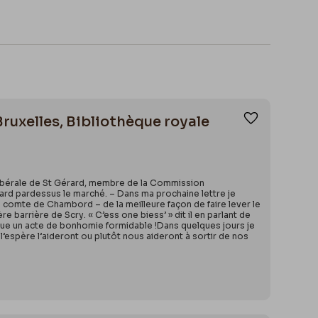
Bruxelles, Bibliothèque royale
Ajouter aux
 Libérale de St Gérard, membre de la Commission
ard pardessus le marché. – Dans ma prochaine lettre je
du comte de Chambord – de la meilleure façon de faire lever le
 barrière de Scry. « C’ess one biess’ » dit il en parlant de
nstitue un acte de bonhomie formidable !Dans quelques jours je
 l’espère l’aideront ou plutôt nous aideront à sortir de nos