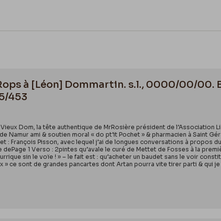
 Rops à [Léon] Dommartin. s.l., 0000/00/00. 
55/453
n Vieux Dom, la tête authentique de MrRosière président de l’Association
de Namur ami & soutien moral « do pt’it Pochet » & pharmacien à Saint Gér
rlet : François Pisson, avec lequel j’ai de longues conversations à propos 
dePage 1 Verso : 2pintes qu’avale le curé de Mettet de Fosses à la première
urrique sin le voïe ! » – le fait est : qu’acheter un baudet sans le voir co
x » ce sont de grandes pancartes dont Artan pourra vite tirer parti & qui je