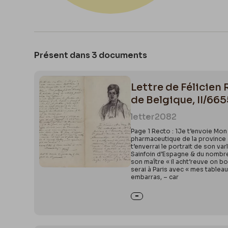
Présent dans 3 documents
Lettre de Félicien
de Belgique, II/66
letter
2082
Page 1 Recto : 1Je t’envoie Mo
pharmaceutique de la province 
t’enverrai le portrait de son va
Sainfoin d’Espagne & du nombre 
son maître « il acht’reuve on bo
serai à Paris avec « mes tableau
embarras, – car