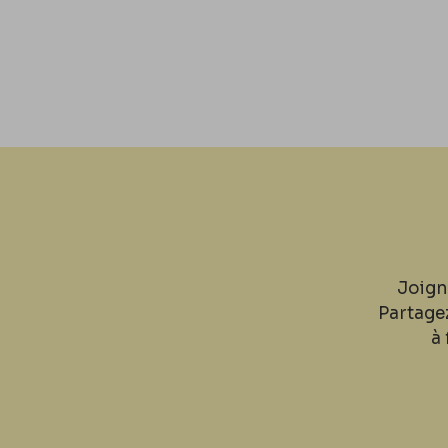
Joign
Partage
à 