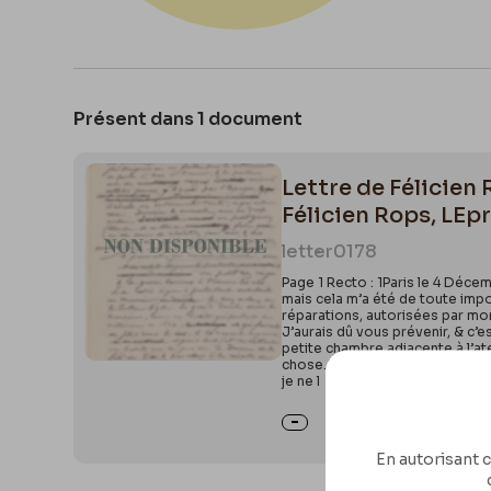
Présent dans 1 document
Lettre de Félicien
Félicien Rops, LEp
letter
0178
Page 1 Recto : 1Paris le 4 Déce
mais cela m’a été de toute impo
réparations, autorisées par mon 
J’aurais dû vous prévenir, & c
petite chambre adjacente à l’ate
chose.J’ignorais, & on ne m’a p
je ne l
En autorisant c