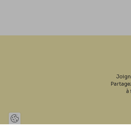
Joign
Partage
à 
Ouvrir la barre de gestion des 