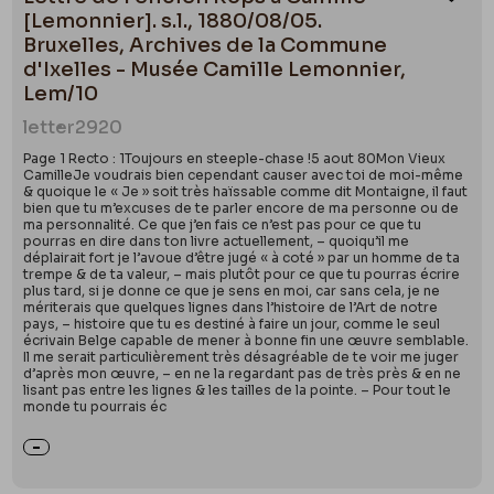
E. Droz, Bibliothèque de la faculté de philosophie et lettres
Ajou
[Lemonnier]. s.l., 1880/08/05.
de l'université de Liège -LX-, 1934.
Bruxelles, Archives de la Commune
d'Ixelles - Musée Camille Lemonnier,
Lem/10
letter
2920
Page 1 Recto : 1Toujours en steeple-chase !5 aout 80Mon Vieux
CamilleJe voudrais bien cependant causer avec toi de moi-même
& quoique le « Je » soit très haïssable comme dit Montaigne, il faut
bien que tu m’excuses de te parler encore de ma personne ou de
ma personnalité. Ce que j’en fais ce n’est pas pour ce que tu
pourras en dire dans ton livre actuellement, – quoiqu’il me
déplairait fort je l’avoue d’être jugé « à coté » par un homme de ta
trempe & de ta valeur, – mais plutôt pour ce que tu pourras écrire
plus tard, si je donne ce que je sens en moi, car sans cela, je ne
mériterais que quelques lignes dans l’histoire de l’Art de notre
pays, – histoire que tu es destiné à faire un jour, comme le seul
écrivain Belge capable de mener à bonne fin une œuvre semblable.
Il me serait particulièrement très désagréable de te voir me juger
d’après mon œuvre, – en ne la regardant pas de très près & en ne
lisant pas entre les lignes & les tailles de la pointe. – Pour tout le
monde tu pourrais éc