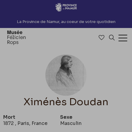
Accèder directement au contenu
La Province de Namur, au coeur de votre quotidien
Accéder à me
Recherch
Ouv
Ximénès Doudan
Mort
Sexe
1872 , Paris, France
Masculin