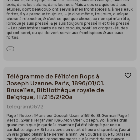
bois, dans les salons, dans les rues. Mais à ces croquis ou à ces
études, dont beaucoup ont servis à mes frontispices & à mes eaux
fortes, il y a presque toujours, – je dirai même, toujours, quelque
chose à retoucher, & c’est ce quelque chose, ce rien qui m’arrête,
lorsque je suis pressé, & je suis toujours pressé !!! et très pressé
!– Les plus intéressants de ces croquis, sont les croquis-études
qui ont servi, ou qui doivent servir aux frontispices & aux eaux
fortes.
Télégramme de Félicien Rops à
Ajou
Joseph Uzanne. Paris, 1896/01/01.
Bruxelles, Bibliothèque royale de
Belgique, III/215/2/20a
telegram
0572
Page 1 Recto : 1Monsieur Joseph Uzanne168 Bd St GermainPage 1
Verso : 2Paris 1er janvier 1896.Mon Cher Joseph, voilà près d’un
grand mois que je garde la chambre j’ai été bloqué par une «
cardiatite aigue ». Si tu trouves un quart d’heure disponible, j’aurai
un vrai grand plaisir à te serrer la main. Je voudrais que tu puisses
me donner quelques renseignements sur la mort de ce pauvre