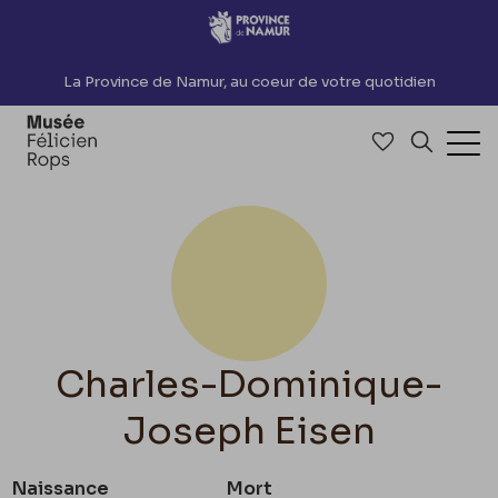
Accèder directement au contenu
La Province de Namur, au coeur de votre quotidien
Accéder à me
Recherch
Ouv
Charles-Dominique-
Joseph Eisen
Naissance
Mort