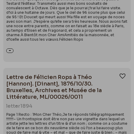
Testard l’éditeur. Transmets aussi mes bons souhaits de
convalescent à Octave. Dès que je le pourrai j’irai lui faire visite.
d’ici à une huitaine de jours. Que le ciel de 96 sourie plus que celui
de 95 ! Et Doucet qui meurt aussi !Ma fille est en voyage de noces
avec son mari. J’espère qu’elle sera très heureuse. Nous avons fait
une noce entre parents, comme on en faisait au 18e siècle à Paris,
au temps d’Eisen et de Fragonard, et cela a proprement un
charme.À Bientôt mon Cher AmiAmitiés de la maisonnée, et
d’Icelle aussi tous les vœuxs.Félicien Rops
Lettre de Félicien Rops à Théo
Ajou
[Hannon]. [Dinant], 1876/10/30.
Bruxelles, Archives et Musée de la
Littérature, ML/00026/0011
letter
1894
Page 1 Recto : 1Mon Cher Théo,Je te réponds télégraphiquement
!!!!!!!!– Un frontispice doit être non pas une vignette dans lequel un
artiste jette les lettres d’un titre & d’un nom ; comme on a coutume
de le faire en ce bon dix neuvième siècle où l’on a beaucoup plus
souci de faire mal & vite – et mal – que de faire juste & bien ; – mais