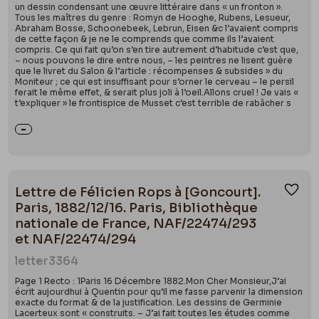
un dessin condensant une œuvre littéraire dans « un fronton ».
Tous les maîtres du genre : Romyn de Hooghe, Rubens, Lesueur,
Abraham Bosse, Schoonebeek, Lebrun, Eisen &c l’avaient compris
de cette façon & je ne le comprends que comme ils l’avaient
compris. Ce qui fait qu’on s’en tire autrement d’habitude c’est que,
– nous pouvons le dire entre nous, – les peintres ne lisent guère
que le livret du Salon & l’article : récompenses & subsides » du
Moniteur ; ce qui est insuffisant pour s’orner le cerveau – le persil
ferait le même effet, & serait plus joli à l’oeil.Allons cruel ! Je vais «
t’expliquer » le frontispice de Musset c’est terrible de rabâcher s
Lettre de Félicien Rops à [Goncourt].
Ajou
Paris, 1882/12/16. Paris, Bibliothèque
nationale de France, NAF/22474/293
et NAF/22474/294
letter
3364
Page 1 Recto : 1Paris 16 Décembre 1882.Mon Cher Monsieur,J’ai
écrit aujourdhui à Quentin pour qu’il me fasse parvenir la dimension
exacte du format & de la justification. Les dessins de Germinie
Lacerteux sont « construits. – J’ai fait toutes les études comme