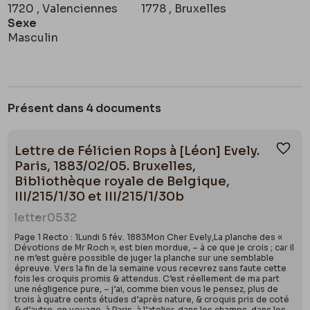
1720 , Valenciennes
1778 , Bruxelles
Sexe
Masculin
Présent dans 4 documents
Lettre de Félicien Rops à [Léon] Evely.
Ajou
Paris, 1883/02/05. Bruxelles,
Bibliothèque royale de Belgique,
III/215/1/30 et III/215/1/30b
letter
0532
Page 1 Recto : 1Lundi 5 fév. 1883Mon Cher Evely,La planche des «
Dévotions de Mr Roch », est bien mordue, – à ce que je crois ; car il
ne m’est guère possible de juger la planche sur une semblable
épreuve. Vers la fin de la semaine vous recevrez sans faute cette
fois les croquis promis & attendus. C’est réellement de ma part
une négligence pure, – j’ai, comme bien vous le pensez, plus de
trois à quatre cents études d’après nature, & croquis pris de coté
& d’autre, en voyage, à Paris, à l’atelier, dans les champs, dans les