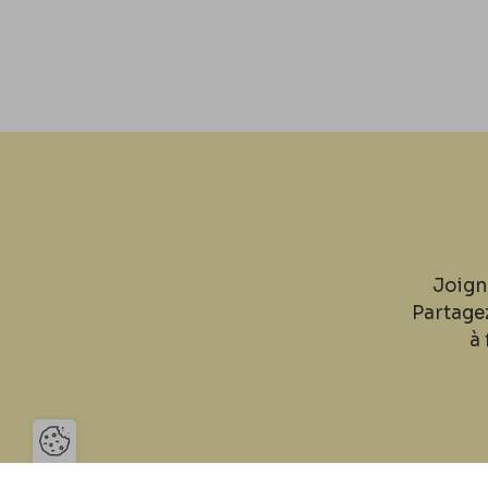
Joign
Partage
à 
Ouvrir la barre de gestion des 