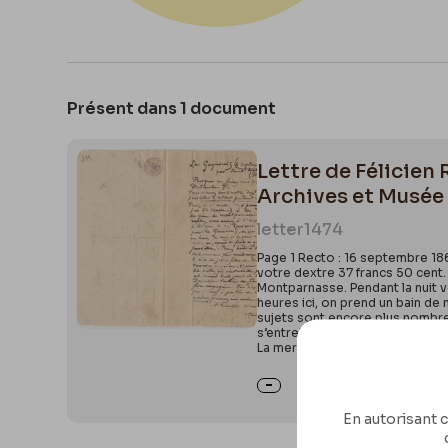
Présent dans 1 document
Lettre de Félicien
Archives et Musée
letter
1474
Page 1 Recto : 16 septembre 18
votre dextre 37 francs 50 cent. 
Montparnasse. Pendant la nuit v
heures ici, on prend un bain de m
sujets sont encore plus nombreux
s’entrebaille pour vous. – Hara
La mer n
En autorisant c