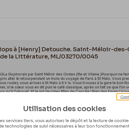
 Rops à [Henry] Detouche. Saint-Méloir-des-
 de la Littérature, ML/03270/0045
65La Guymorais par Saint Méloir des Ondes (Ille et Vilaine.)Pourquoi ne f
prix aller & retourpendant un mois du voyage de Paris à St Malo. Vous prene
ous roulez, vous arrivez à St Malo à 6 h ¼. Vous trouvez à la gare le bon R
er, si le cœur vous en dit puis le café classique, après on fait ce que l’on v
 qu’à Dahouet. Et le nid de jolies filles de Cancale ! Rien des Fayen ! Vous 
ucourt est venu huit jours et le bon Flamand Eugène Demolder l’auteur des
Cont
Utilisation des cookies
es services tiers, vous autorisez le dépôt et la lecture de cookies 
de technologies de suivi nécessaires à leur bon fonctionnement