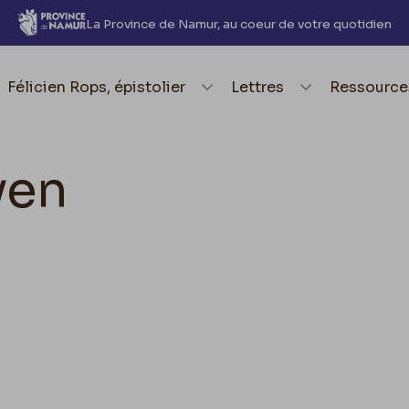
La Province de Namur, au coeur de votre quotidien
element.menu.open_menu
Félicien Rops, épistolier
element.menu.open_me
Lettres
element.
Ressource
yen