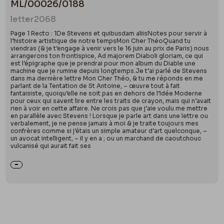
ML/00026/0188
letter
2068
Page 1 Recto : 1De Stevens et quibusdam aliisNotes pour servir à
l’histoire artistique de notre tempsMon Cher ThéoQuand tu
viendras (& je t’engage à venir vers le 16 juin au prix de Paris) nous
arrangerons ton frontispice, Ad majorem Diaboli gloriam, ce qui
est l’épigraphe que je prendrai pour mon album du Diable une
machine que je rumine depuis longtemps.Je t’ai parlé de Stevens
dans ma dernière lettre Mon Cher Théo, & tu me réponds en me
parlant de la Tentation de St Antoine, – œuvre tout à fait
fantaisiste, quoiqu’elle ne soit pas en dehors de l’Idée Moderne
pour ceux qui savent lire entre les traits de crayon, mais qui n’avait
rien à voir en cette affaire. Ne crois pas que j’aie voulu me mettre
en parallèle avec Stevens ! Lorsque je parle art dans une lettre ou
verbalement, je ne pense jamais à moi & je traite toujours mes
confrères comme si j’étais un simple amateur d’art quelconque, –
un avocat intelligent, – il y en a ; ou un marchand de caoutchouc
vulcanisé qui aurait fait ses