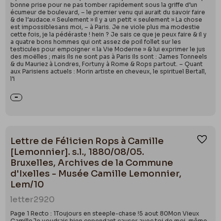
bonne prise pour ne pas tomber rapidement sous la griffe d’un
écumeur de boulevard, – le premier venu qui aurait du savoir faire
& de l’audace.« Seulement » il y a un petit « seulement » La chose
est impossiblesans moi, – à Paris. Je ne viole plus ma modestie
cette fois, je la pédéraste ! hein ? Je sais ce que je peux faire & il y
a quatre bons hommes qui ont assez de poil follet sur les
testicules pour empoigner « la Vie Moderne » & lui exprimer le jus
des moëlles ; mais ils ne sont pas à Paris ils sont : James Tonneels
& du Mauriez à Londres, Fortuny à Rome & Rops partout. – Quant
aux Parisiens actuels : Morin artiste en cheveux, le spirituel Bertall,
l’i
Lettre de Félicien Rops à Camille
Ajou
[Lemonnier]. s.l., 1880/08/05.
Bruxelles, Archives de la Commune
d'Ixelles - Musée Camille Lemonnier,
Lem/10
letter
2920
Page 1 Recto : 1Toujours en steeple-chase !5 aout 80Mon Vieux
CamilleJe voudrais bien cependant causer avec toi de moi-même