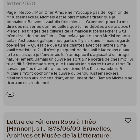
letter
2050
Page 1 Recto : 1Mon Cher AmiJe ne m’occupe pas de l’opinion de
Mr Kistemaecker. Michiels est le plus mauvais tireur que je
connaisse. Bauwens vaut dix fois mieux. – Comment peux-tu me
dire des niaiseries comme celles que tu me débites à ce propos !
Prends les tirages des cuivres de la maison Kistemaeckers & tu
m’en diras des nouvelles. – Que cela agace ou non Mr Kistemaeck.
cela m’est aussi égal que mes gants d’il y a six ans. – mais regarde
toi-même. – Qu’est ce que tu me chantes avec tes lettres & ma
vanité satisfaite ? – Il n’est pas question de vanité làdedans quand
je te disais que je t’enverrais le frontispice il s’agissait d’un tirage
naturellement. Jamais un cuivre ne sort & ne sortira de chez moi. Si
tu as dit à Kistemaeckers, que tu aurais les cuivres tu as eu tort. Tu
savais quelles étaient nos conventions. Mrs Kistemaeckers &
Michiels m’ont cochonné le cuivre du pendu. Kistemaeckers
n’entend rien aux choses d’art, absolument rien. Jamais Michiels ne
tirera un cuivre de moi
Lettre de Félicien Rops à Théo
Ajou
[Hannon]. s.l., 1878/06/00. Bruxelles,
Archives et Musée de la Littérature,