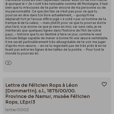
& quoique le « Je » soit très haïssable comme dit Montaigne, il faut
bien que tu m’excuses de te parler encore de ma personne ou de
ma personnalité. Ce que j’en fais ce n’est pas pour ce que tu
pourras en dire dans ton livre actuellement, – quoiqu’il me
déplairait fort je l’avoue d’être jugé « à coté » par un homme de ta
trempe & de ta valeur, – mais plutôt pour ce que tu pourras écrire
plus tard, si je donne ce que je sens en moi, car sans cela, je ne
mériterais que quelques lignes dans l’histoire de l’Art de notre
pays, – histoire que tu es destiné à faire un jour, comme le seul
écrivain Belge capable de mener à bonne fin une œuvre semblable.
Il me serait particulièrement très désagréable de te voir me juger
d’après mon œuvre, – en ne la regardant pas de très près & en ne
lisant pas entre les lignes & les tailles de la pointe. – Pour tout le
monde tu pourrais éc
Lettre de Félicien Rops à Léon
Ajou
[Dommartin]. s.l., 1875/00/00.
Province de Namur, musée Félicien
Rops, LEpr/3
letter
0002