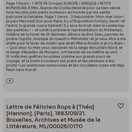
Page 1 Recto : 1 1875 FR Croquis EUROPE / AFRIQUE / PETITS
BONHEURS À Mlle Jeanne de Donéa j’envoie pour sa bien venue
tous les plus jolis petits bonheurs du monde par ma sainte
patronne la Fantaisie. Page 1 Verso : 3 Impossible ! Mon cher Léon !
je pars Mercredi Soir pour Paris, il y a l’Exposition Fortuny Jeudi ! et
l’autre, la grande ouvre Samedi ! Il y aura du bruit dans le Landernau
des peintres ! – et Lundi la première représentation du Printemps,
théâtre de la Foret de St Germain, décors du Bon Dieu, paroles du
poete Cupido, musique du maestro Philomela ! et je veux être à ma
stalle pour le lever du soleil ! que dirait Mlle la Rosée si je n’y étais !
– Que veux-tu mes yeux rassasiés de la neige des pôles Nord, et
la neige d’épaules de Monaco, ont besoin de se mettre au vert. –
Et voilà mes guêtres bouclées comme aux grands jours de
voyage, et la boite à couleurs est prete et les pinceaux à leur
poste ! Les anémones nemoroses et les corydales roses ont déja
fleuri sans moi et
Lettre de Félicien Rops à [Théo]
Ajou
[Hannon]. [Paris], 1883/09/21.
Bruxelles, Archives et Musée de la
Littérature, ML/00026/0170