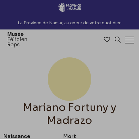
Accèder directement au contenu
La Province de Namur, au coeur de votre quotidien
Accéder à me
Recherch
Ouv
Mariano Fortuny y
Madrazo
Naissance
Mort