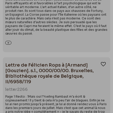
Paris effrayants et si favorables à l’art psychologique qui est le
véritable art moderne. L’art actuel italien, d’un autre côté, ne
produit rien. Ils sont tous dans ce pays aux chausses de Fortuny,
un Espagnol. La Corse passe pour l’île italienne où les paysans ont
le plus de caractère. Mais cela n’est pas moderne. Ce sont des
mœurs naturelles d’autres siècles. Je suis persuadé que les
paysans de Capri me feraient le même effet. C’est le pays où il faut
aller jouir du climat, de la beauté plastique des filles et des grandes
œuvres du passé.
Lettre de Félicien Rops à [Armand]
Ajou
[Gouzien]. s.l., 0000/00/00. Bruxelles,
Bibliothèque royale de Belgique,
II/6958/119
letter
2266
Page 1 Recto : 1Mais oui l’Yveling Rambaut m’a écrit &
copieusement ! Il y tient & cela m’a peu l’air de blagues. Enfin je ne
lui ai rien promis jusqu’à présent, je lui ai donné rendez vous à Paris
dans les premiers jours de juillet. Mais c’est que cet animal là nous
a pris notre idée « complètement » – je le savais du reste de trop