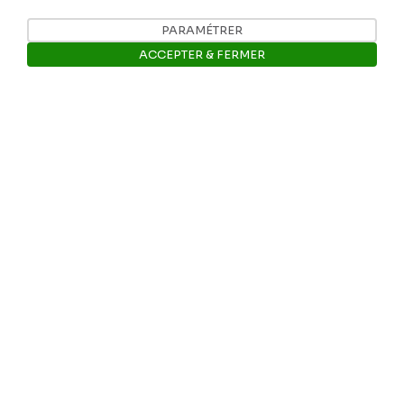
Tél: +32 81 77 67 55
PARAMÉTRER
ACCEPTER & FERMER
E-mail: info@museerops.be
Ouvrir la barre de gestion des 
Instagram
Facebook
Ropslettres
Le site web du musée
Les collections du musée
Comité d’honneur et scientifique