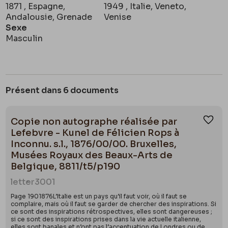
1871 , Espagne,
1949 , Italie, Veneto,
Andalousie, Grenade
Venise
Sexe
Masculin
Présent dans 6 documents
Copie non autographe réalisée par
Ajou
Lefebvre - Kunel de Félicien Rops à
Inconnu. s.l., 1876/00/00. Bruxelles,
Musées Royaux des Beaux-Arts de
Belgique, 8811/t5/p190
letter
3001
Page 1901876L’Italie est un pays qu’il faut voir, où il faut se
complaire, mais où il faut se garder de chercher des inspirations. Si
ce sont des inspirations rétrospectives, elles sont dangereuses ;
si ce sont des inspirations prises dans la vie actuelle italienne,
elles sont banales et n’ont pas l’accentuation de Londres ou de