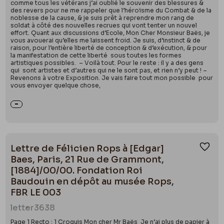
comme tous les vétérans j’ai oublié le souvenir des blessures &
des revers pour ne me rappeler que l’héroïsme du Combat & de la
noblesse de la cause, & je suis prêt à reprendre mon rang de
soldat à côté des nouvelles recrues qui vont tenter un nouvel
effort. Quant aux discussions d’Ecole, Mon Cher Monsieur Baës, je
vous avouerai qu’elles me laissent froid. Je suis, d’instinct & de
raison, pour l’entière liberté de conception & d’exécution, & pour
la manifestation de cette liberté sous toutes les formes
artistiques possibles. – Voilà tout. Pour le reste : il y a des gens
qui sont artistes et d’autres qui ne le sont pas, et rien n’y peut ! –
Revenons à votre Exposition. Je vais faire tout mon possible pour
vous envoyer quelque chose,
Lettre de Félicien Rops à [Edgar]
Ajou
Baes, Paris, 21 Rue de Grammont,
[1884]/00/00. Fondation Roi
Baudouin en dépôt au musée Rops,
FBR LE 003
letter
3638
Page 1 Recto : 1 Croquis Mon cher Mr Baës Je n’ai plus de papier à