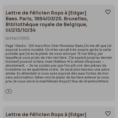
Lettre de Félicien Rops à [Edgar]
Ajou
Baes. Paris, 1884/03/25. Bruxelles,
Bibliothèque royale de Belgique,
III/215/10/34
letter
0985
Page 1 Recto : 125 mars.Mon Cher Monsieur Baës,On me dit que j’ai
exposé à votre société. On m’en verrait très surpris après la carte
postale que j’ai eu le plaisir de vous envoyer 15 rue Wéry, par
laquelle je vous priais de n’en rien faire. J’ai espéré jusqu’au dernier
moment pouvoir la faire, mais l’éditeur m’a refusé d’exposer, –
absolument. – Je ne voulais pas que l’on pût voir des pièces de
troisième ou de quatrième ordre. Je serai plus heureux une autre
année. En attendant si vous avez exposé des eaux fortes de moi
sans autorisation, faites-moi le plaisir de les faire enlever je vous
prie.Je vous serre la mainFélicien Rops21 Rue de GrammontParis
Lettre de Félicien Rops à [Edgar]
Ajou