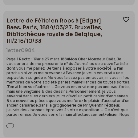
Lettre de Félicien Rops à [Edgar]
Ajou
Baes. Paris, 1884/03/27. Bruxelles,
Bibliothèque royale de Belgique,
III/215/10/33
letter
0984
Page 1 Recto : 1Paris 27 mars 1884Mon Cher Monsieur Baës,Je
vous prierai de me procurer le n° du Journal où se trouve l’article
dont vous me parlez. Je tiens à exposer à votre société, & l’an
prochain si vous me prevenez à l’avance je vous enverrai « une
exposition soignée ». Ne vous laissez pas émouvoir, ni vous ni les
membres de votre société par les malveillances de toutes sortes.
J’en ai bien vu d’autres ! – Je vous enverrai non pas une eau-forte,
mais une vingtaine & des dessins.Personnellement, je vous
enverrai dans les derniers jours d’avril un petit cahier d’anciennes
& de nouvelles pièces que vous me ferez le plaisir d’accepter d’un
ancien camarade.Sans la grognonerie de Mr Quentin l’éditeur,
j’aurais deux bonnes épreuves à votre exposition. – Ce n’est que
partie remise.Je vous serre la main affectueusementFélicien Rops