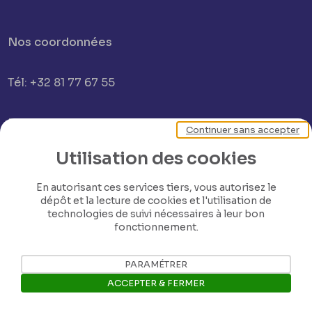
Nos coordonnées
Tél: +32 81 77 67 55
E-mail: info@museerops.be
Continuer sans accepter
Utilisation des cookies
Instagram
En autorisant ces services tiers, vous autorisez le
dépôt et la lecture de cookies et l'utilisation de
Facebook
technologies de suivi nécessaires à leur bon
fonctionnement.
Ropslettres
PARAMÉTRER
ACCEPTER & FERMER
Le site web du musée