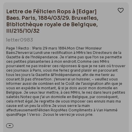
Lettre de Félicien Rops à [Edgar]
Ajou
Baes. Paris, 1884/03/29. Bruxelles,
Bibliothèque royale de Belgique,
III/215/10/32
letter
0983
Page 1 Recto : 1Paris 29 mars 1884.Mon Cher Monsieur
BaësJ’enverrai Lundi une rectification à MMrs les Directeurs de la
Gazette & de l’Indépendance. Je n’aime pas que l’on se permette
ces petites plaisanteries à mon endroit.Comme ces MMrs
pourraient ne pas insérer ces réponses & que je ne sais où trouver
ces journaux à Paris, vous me feriez grand plaisir en parcourant
tous les jours la Gazette &l’Indépendance, afin de me tenir au
courant.Si pas d’insertion : j’enverrai un huissier, – veuillez vous
informer aussi de combien est le Coût de l’assignation afin que je
vous en expédie le montant, & si je dois avoir mon domicile en
Belgique. Je veux leur mettre, à ces MMrs, le nez dans leurs petites
saletés.Notez que j’ai un domicile en Belgique, par conséquent,
cela m’est égal.Je regrette de vous imposer ces ennuis mais ma
cause est un peu la vôtre.Je vous serre la main
affectueusementFélicien RopsMes Compliments à Van Hammé
quandPage 1 Verso : 2vous le verrez je vous prie.