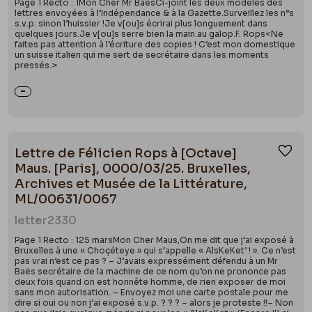
Page 1 Recto : 1Mon Cher Mr BaësCi-joint les deux modèles des
lettres envoyées à l’Indépendance & à la Gazette.Surveillez les n°s
s.v.p. sinon l’huissier !Je v[ou]s écrirai plus longuement dans
quelques jours.Je v[ou]s serre bien la main.au galop.F. Rops<Ne
faites pas attention à l’écriture des copies ! C’est mon domestique
un suisse italien qui me sert de secrétaire dans les moments
pressés.>
Lettre de Félicien Rops à [Octave]
Ajou
Maus. [Paris], 0000/03/25. Bruxelles,
Archives et Musée de la Littérature,
ML/00631/0067
letter
2330
Page 1 Recto : 125 marsMon Cher Maus,On me dit que j’ai exposé à
Bruxelles à une « Choçéteye » qui s’appelle « AlsKeKet’ ! ». Ce n’est
pas vrai n’est ce pas ? – J’avais expressément défendu à un Mr
Baës secrétaire de la machine de ce nom qu’on ne prononce pas
deux fois quand on est honnête homme, de rien exposer de moi
sans mon autorisation. – Envoyez moi une carte postale pour me
dire si oui ou non j’ai exposé s.v.p. ? ? ? – alors je proteste !!– Non