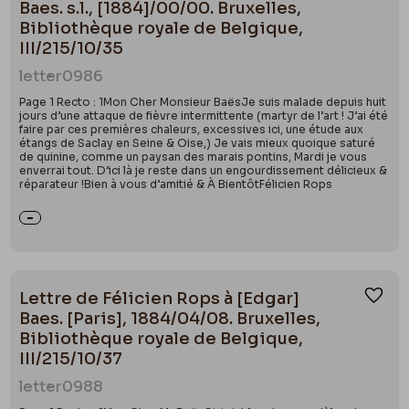
Baes. s.l., [1884]/00/00. Bruxelles,
Bibliothèque royale de Belgique,
III/215/10/35
letter
0986
Page 1 Recto : 1Mon Cher Monsieur BaësJe suis malade depuis huit
jours d’une attaque de fièvre intermittente (martyr de l’art ! J’ai été
faire par ces premières chaleurs, excessives ici, une étude aux
étangs de Saclay en Seine & Oise,) Je vais mieux quoique saturé
de quinine, comme un paysan des marais pontins, Mardi je vous
enverrai tout. D’ici là je reste dans un engourdissement délicieux &
réparateur !Bien à vous d’amitié & À BientôtFélicien Rops
Lettre de Félicien Rops à [Edgar]
Ajou
Baes. [Paris], 1884/04/08. Bruxelles,
Bibliothèque royale de Belgique,
III/215/10/37
letter
0988