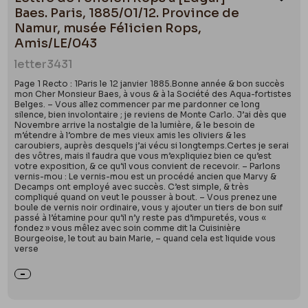
Ajou
Baes. Paris, 1885/01/12. Province de
par Giuseppe Di Stazio, novembre 2024
Namur, musée Félicien Rops,
Amis/LE/043
letter
3431
Page 1 Recto : 1Paris le 12 janvier 1885.Bonne année & bon succès
mon Cher Monsieur Baes, à vous & à la Société des Aqua-fortistes
Belges. – Vous allez commencer par me pardonner ce long
silence, bien involontaire ; je reviens de Monte Carlo. J’ai dès que
Novembre arrive la nostalgie de la lumière, & le besoin de
m’étendre à l’ombre de mes vieux amis les oliviers & les
caroubiers, auprès desquels j’ai vécu si longtemps.Certes je serai
des vôtres, mais il faudra que vous m’expliquiez bien ce qu’est
votre exposition, & ce qu’il vous convient de recevoir. – Parlons
vernis-mou : Le vernis-mou est un procédé ancien que Marvy &
Decamps ont employé avec succès. C’est simple, & très
compliqué quand on veut le pousser à bout. – Vous prenez une
boule de vernis noir ordinaire, vous y ajouter un tiers de bon suif
passé à l’étamine pour qu’il n’y reste pas d’impuretés, vous «
fondez » vous mêlez avec soin comme dit la Cuisinière
Bourgeoise, le tout au bain Marie, – quand cela est liquide vous
verse