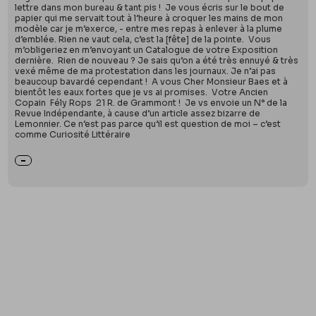
lettre dans mon bureau & tant pis ! Je vous écris sur le bout de
papier qui me servait tout à l’heure à croquer les mains de mon
modèle car je m’exerce, - entre mes repas à enlever à la plume
d’emblée. Rien ne vaut cela, c’est la [fête] de la pointe. Vous
m’obligeriez en m’envoyant un Catalogue de votre Exposition
dernière. Rien de nouveau ? Je sais qu’on a été très ennuyé & très
vexé même de ma protestation dans les journaux. Je n’ai pas
beaucoup bavardé cependant ! A vous Cher Monsieur Baes et à
bientôt les eaux fortes que je vs ai promises. Votre Ancien
Copain Fély Rops 21 R. de Grammont ! Je vs envoie un N° de la
Revue Indépendante, à cause d’un article assez bizarre de
Lemonnier. Ce n’est pas parce qu’il est question de moi – c’est
comme Curiosité Littéraire