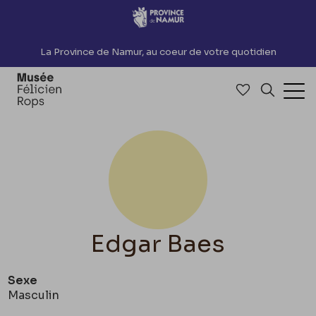
Accèder directement au contenu
La Province de Namur, au coeur de votre quotidien
Accéder à me
Recherch
Ouv
Edgar Baes
Sexe
Masculin