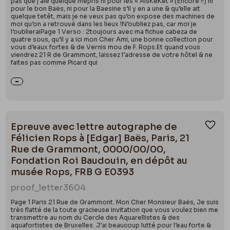
pas que j’aie quelque mépris ni pour les « AlsKeKet » (Encore !!) ni
pour le bon Baës, ni pour la Baesine s’il y en a une & qu’elle ait
quelque tetêt, mais je ne veux pas qu’on expose des machines de
moi qu’on a retrouvé dans les lieux !N’oubliez pas, car moi je
l’oublieraiPage 1 Verso : 2toujours avec ma fichue cabeza de
quatre sous, qu’il y a ici mon Cher Ami, une bonne collection pour
vous d’eaux fortes & de Vernis mou de F. Rops.Et quand vous
viendrez 21 R de Grammont, laissez l’adresse de votre hôtel & ne
faites pas comme Picard qui
Epreuve avec lettre autographe de
Ajou
Félicien Rops à [Edgar] Baës, Paris, 21
Rue de Grammont, 0000/00/00,
Fondation Roi Baudouin, en dépôt au
musée Rops, FRB G E0393
proof_letter
3604
Page 1 Paris 21 Rue de Grammont. Mon Cher Monsieur Baës, Je suis
très flatté de la toute gracieuse invitation que vous voulez bien me
transmettre au nom du Cercle des Aquarellistes & des
aquafortistes de Bruxelles. J’ai beaucoup lutté pour l’eau forte &