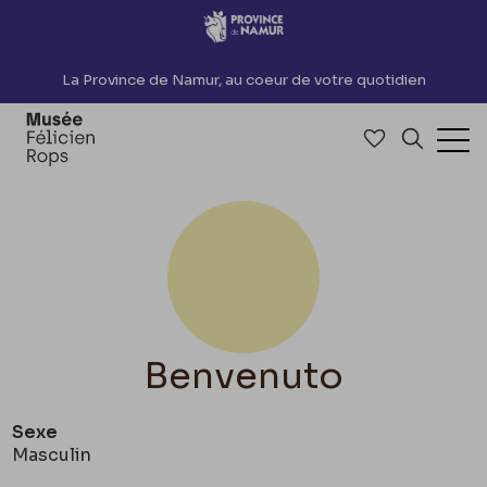
Accèder directement au contenu
La Province de Namur, au coeur de votre quotidien
Accéder à me
Recherch
Ouv
Benvenuto
Sexe
Masculin