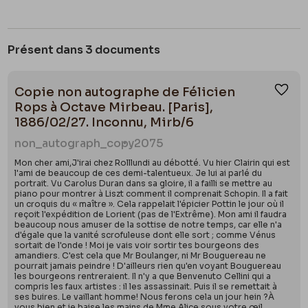
Présent dans 3 documents
Copie non autographe de Félicien
Ajou
Rops à Octave Mirbeau. [Paris],
1886/02/27. Inconnu, Mirb/6
non_autograph_copy
2075
Mon cher ami,J'irai chez Rolllundi au débotté. Vu hier Clairin qui est
l'ami de beaucoup de ces demi-talentueux. Je lui ai parlé du
portrait. Vu Carolus Duran dans sa gloire, il a failli se mettre au
piano pour montrer à Liszt comment il comprenait Schopin. Il a fait
un croquis du « maître ». Cela rappelait l'épicier Pottin le jour où il
reçoit l'expédition de Lorient (pas de l'Extrême). Mon ami il faudra
beaucoup nous amuser de la sottise de notre temps, car elle n'a
d'égale que la vanité scrofuleuse dont elle sort ; comme Vénus
sortait de l'onde ! Moi je vais voir sortir tes bourgeons des
amandiers. C'est cela que Mr Boulanger, ni Mr Bouguereau ne
pourrait jamais peindre ! D'ailleurs rien qu'en voyant Bouguereau
les bourgeons rentreraient. Il n'y a que Benvenuto Cellini qui a
compris les faux artistes : il les assassinait. Puis il se remettait à
ses buires. Le vaillant homme! Nous ferons cela un jour hein ?À
vous bien et je baise les mains de Mme Alice sous votre œil