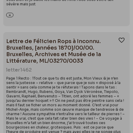
sévère mais just
Lettre de Félicien Rops à Inconnu.
Ajou
Bruxelles, [années 1870]/00/00.
Bruxelles, Archives et Musée de la
Littérature, ML/03270/0033
letter
1462
Page 1 Recto : 1Tout ce que tu dis est juste, Mon Vieux & je n’en
sens la justesse – relative – que parce que je suis « disposé à la
sentir » sans cela comme je te réfuterais ! Tapons dans le tas :
Rembrandt, Hugo, Rubens, Goya, Van Dyck Véronèse, Tiepolo,
Gavarni, Raphaël, Benvenuto – Titien, ont adoré les femmes – «
jusqu’au dernier hoquet » !! On ne peut pas être peintre sans cela !
mais il faut se ficher un mors au moment donné. C’est vrai pour
Michel-Ange, mais comme son œuvre manque de tendresse & de
charme ! Aucune sympathie n’entraîne vers le tailleur de pierres ! –
Mais le vrai, c’est que cela fait rater bien des vies ! – Ce voyage à
Bruxelles m’a fait un bien énorme, j’ai trouvé toutes ces
bourgeoises en chaleur, grotesques. Puis : est ce parce que
l’heure de produire est venue ? mais avec elles je ne songe plus