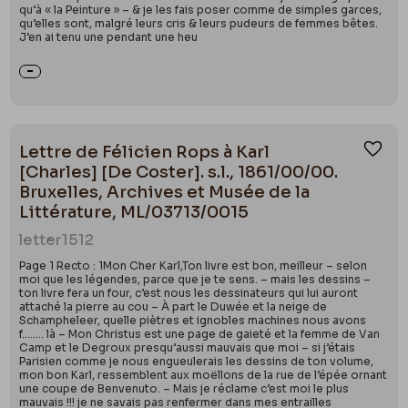
qu’à « la Peinture » – & je les fais poser comme de simples garces,
qu’elles sont, malgré leurs cris & leurs pudeurs de femmes bêtes.
J’en ai tenu une pendant une heu
Lettre de Félicien Rops à Karl
Ajou
[Charles] [De Coster]. s.l., 1861/00/00.
Bruxelles, Archives et Musée de la
Littérature, ML/03713/0015
letter
1512
Page 1 Recto : 1Mon Cher Karl,Ton livre est bon, meilleur – selon
moi que les légendes, parce que je te sens. – mais les dessins –
ton livre fera un four, c’est nous les dessinateurs qui lui auront
attaché la pierre au cou – À part le Duwée et la neige de
Schampheleer, quelle piètres et ignobles machines nous avons
f…….. là – Mon Christus est une page de gaieté et la femme de Van
Camp et le Degroux presqu’aussi mauvais que moi – si j’étais
Parisien comme je nous engueulerais les dessins de ton volume,
mon bon Karl, ressemblent aux moëllons de la rue de l’épée ornant
une coupe de Benvenuto. – Mais je réclame c’est moi le plus
mauvais !!! je ne savais pas renfermer dans mes entrailles