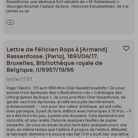
Rasenfosse, une dédicace fort aimable de « Mr Rahlenbeck » :
Georges Rosmel, l'auteur du livre : Histoires Estudiantines. Je n'ai
jamais vu ce
Lettre de Félicien Rops à [Armand]
Ajou
Rassenfosse. [Paris], 1891/04/17.
Bruxelles, Bibliothèque royale de
Belgique, II/6957/19/66
letter
1737
Page 1 Recto : 117 avril 1891.Mon Cher RasenfosseEnfin ! Je vous
envoie trois épreuves des « illustrations » du « Catalogue des
Lithographies de Rops ». Je vous prie Mon Cher Rasenfosse, de
garder ces trois épreuves, & celle envoyée dernièrement,
précieusement ; – non pour leur valeur artistique, qui est nulle,
mais parceque, à part du livre, édition avec remarques à 75 frcs, – il
en a été tiré très peu, à peine une douzaine. Cela deviendra une
curiosité, et une rareté.J'envoie quelques feuilles de papier
serpente. Je vous en enverrai plus tard dans quelques jours, une
main, en même temps que l'ambre.À propos de l'ambre, Billaudel,
le fabricant-chimiste n'a encore rien fait ! Il m'a écrit hier une lettre