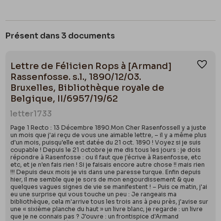
Présent dans 3 documents
Lettre de Félicien Rops à [Armand]
Ajou
Rassenfosse. s.l., 1890/12/03.
Bruxelles, Bibliothèque royale de
Belgique, II/6957/19/62
letter
1733
Page 1 Recto : 13 Décembre 1890.Mon Cher RasenfosseIl y a juste
un mois que j'ai reçu de vous une aimable lettre, – il y a même plus
d'un mois, puisqu'elle est datée du 21 oct. 1890 ! Voyez si je suis
coupable ! Depuis le 21 octobre je me dis tous les jours : je dois
répondre à Rasenfosse : ou il faut que j'écrive à Rasenfosse, etc
etc, et je n'en fais rien ! Si je faisais encore autre chose !! mais rien
!!! Depuis deux mois je vis dans une paresse turque. Enfin depuis
hier, il me semble que je sors de mon engourdissement & que
quelques vagues signes de vie se manifestent ! – Puis ce matin, j'ai
eu une surprise qui vous touche un peu : Je rangeais ma
bibliothèque, cela m'arrive tous les trois ans à peu près, j'avise sur
une « sixième planche du haut » un livre blanc, je regarde : un livre
que je ne connais pas ? J'ouvre : un frontispice d'Armand