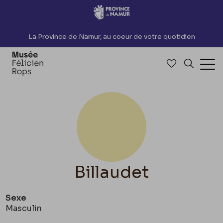
Accèder directement au contenu
La Province de Namur, au coeur de votre quotidien
Accéder à me
Recherch
Ouv
Billaudet
Sexe
Masculin