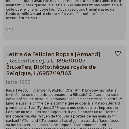
me disant que il avait retrouvé la première formule de l'ambre qu'il
avait fait, – celui que vous avez eu, & qu'elle n'était pas semblable à
celle que je lui ai envoyé hier. Vous avez donc travaillé avec de
l'ambre, mêlé à « autre chose ». Je vais aller cet après-midi
m'enquérir de tou
Lettre de Félicien Rops à [Armand]
Ajou
[Rassenfosse]. s.l., 1895/01/07.
Bruxelles, Bibliothèque royale de
Belgique, II/6957/19/163
letter
1833
Page 1 Recto : 17 janvier 1895.Mon Cher Ami1° Envoie-moi vite la
formule de ce que je dois demander à Billaudel. Je l’aurai de suite
cette précieuse drogue. Demandes-en une assez forte quantité.2°
Envoie aussi le chiffre de la somme que je dois à la Maison Bénard
pour mes cartes. J’y tiens.3° Encore une scie que je t’impose : je
t’envoie un n° du Berliner Tageblatt. Il y a là dedans un feuilleton qui
me concerne. Pas moyen de trouver à portée de ma main un Mr
sachant l’Allemand ! J’ai pensé à toi, et je me suis dit : Rasenfosse
va me trouver cela dans sa boutique !– Évidemment il doit se