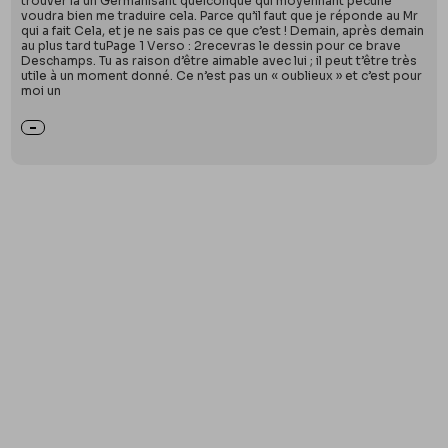
trouver là un Germanisant quelconque qui moyennant pécune
voudra bien me traduire cela. Parce qu’il faut que je réponde au Mr
qui a fait Cela, et je ne sais pas ce que c’est ! Demain, après demain
au plus tard tuPage 1 Verso : 2recevras le dessin pour ce brave
Deschamps. Tu as raison d’être aimable avec lui ; il peut t’être très
utile à un moment donné. Ce n’est pas un « oublieux » et c’est pour
moi un