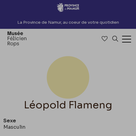
Accèder directement au contenu
La Province de Namur, au coeur de votre quotidien
Accéder à me
Recherch
Ouv
Léopold Flameng
Sexe
Masculin