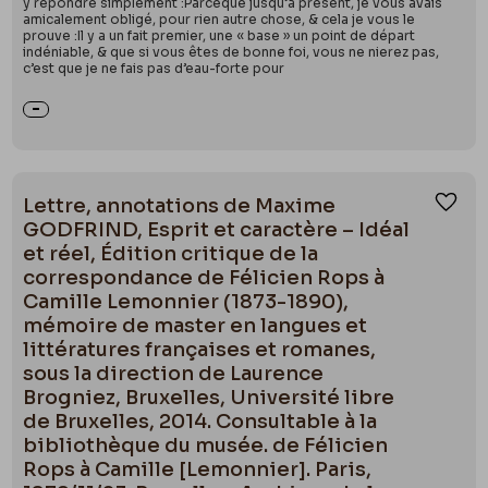
y répondre simplement :Parceque jusqu’à présent, je vous avais
amicalement obligé, pour rien autre chose, & cela je vous le
prouve :Il y a un fait premier, une « base » un point de départ
indéniable, & que si vous êtes de bonne foi, vous ne nierez pas,
c’est que je ne fais pas d’eau-forte pour
Lettre, annotations de Maxime
Ajou
GODFRIND, Esprit et caractère – Idéal
et réel, Édition critique de la
correspondance de Félicien Rops à
Camille Lemonnier (1873-1890),
mémoire de master en langues et
littératures françaises et romanes,
sous la direction de Laurence
Brogniez, Bruxelles, Université libre
de Bruxelles, 2014. Consultable à la
bibliothèque du musée. de Félicien
Rops à Camille [Lemonnier]. Paris,