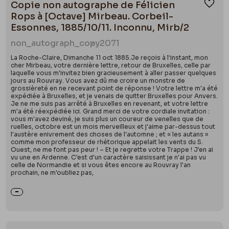
Copie non autographe de Félicien
Ajou
Rops à [Octave] Mirbeau. Corbeil-
Essonnes, 1885/10/11. Inconnu, Mirb/2
non_autograph_copy
2071
La Roche-Claire, Dimanche 11 oct 1885.Je reçois à l'instant, mon
cher Mirbeau, votre dernière lettre, retour de Bruxelles, celle par
laquelle vous m'invitez bien gracieusement à aller passer quelques
jours au Rouvray. Vous avez dû me croire un monstre de
grossièreté en ne recevant point de réponse ! Votre lettre m'a été
expédiée à Bruxelles, et je venais de quitter Bruxelles pour Anvers.
Je ne me suis pas arrêté à Bruxelles en revenant, et votre lettre
m'a été réexpédiée ici. Grand merci de votre cordiale invitation :
vous m'avez deviné, je suis plus un coureur de venelles que de
ruelles, octobre est un mois merveilleux et j'aime par-dessus tout
l'austère enivrement des choses de l'automne ; et « les autans »
comme mon professeur de rhétorique appelait les vents du S.
Ouest, ne me font pas peur ! – Et je regrette votre Trappe ! J'en ai
vu une en Ardenne. C'est d'un caractère saisissant je n'ai pas vu
celle de Normandie et si vous êtes encore au Rouvray l'an
prochain, ne m'oubliez pas,