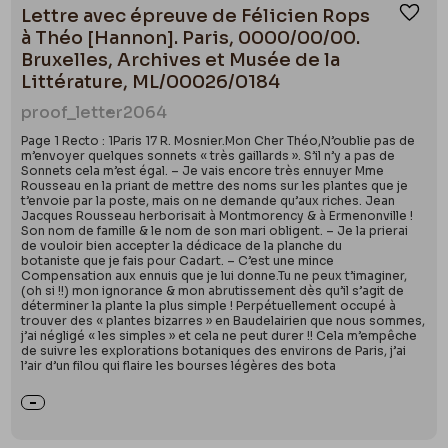
Lettre avec épreuve de Félicien Rops
Ajou
à Théo [Hannon]. Paris, 0000/00/00.
Bruxelles, Archives et Musée de la
Littérature, ML/00026/0184
proof_letter
2064
Page 1 Recto : 1Paris 17 R. Mosnier.Mon Cher Théo,N’oublie pas de
m’envoyer quelques sonnets « très gaillards ». S’il n’y a pas de
Sonnets cela m’est égal. – Je vais encore très ennuyer Mme
Rousseau en la priant de mettre des noms sur les plantes que je
t’envoie par la poste, mais on ne demande qu’aux riches. Jean
Jacques Rousseau herborisait à Montmorency & à Ermenonville !
Son nom de famille & le nom de son mari obligent. – Je la prierai
de vouloir bien accepter la dédicace de la planche du
botaniste que je fais pour Cadart. – C’est une mince
Compensation aux ennuis que je lui donne.Tu ne peux t’imaginer,
(oh si !!) mon ignorance & mon abrutissement dès qu’il s’agit de
déterminer la plante la plus simple ! Perpétuellement occupé à
trouver des « plantes bizarres » en Baudelairien que nous sommes,
j’ai négligé « les simples » et cela ne peut durer !! Cela m’empêche
de suivre les explorations botaniques des environs de Paris, j’ai
l’air d’un filou qui flaire les bourses légères des bota