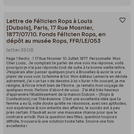
Lettre de Félicien Rops à Louis
Ajou
[Dubois], Paris, 17 Rue Mosnier,
1877/07/10. Fonds Félicien Rops, en
dépôt au musée Rops, FFR/LE/053
letter
3608
Page 1 Recto : 1 17 Rue Mosnier 10 Juillet 1877 Personnelle Mon
Cher Louis, Je comptais te parler de vive voix ma réponse, voilà
pourquoi je n’ai pas répondu tout de suite à ta bonne vieille lettre.
J’espérais aller passer quelques jours à Bruxelles & avoir le vrai
plaisir de vous voir, ta femme & toi. Mon éditeur Lemerre en décide
autrement, j’ai « un tas » de dessins à lui « livrer » fin courant, je me
résigne, & force m’est bien de t’écrire ; je remets mon voyage de
quelques mois. Parlons d’abord de vous. J’ai été très heureux
d’apprendre l’établissement de la maison Dubois – (Rops &
Confections) rue Thérésienne. C’est une excellente idée que ta
femme a eu là, nulle doute qu’elle ne réussisse, avec ses aptitudes,
son expérience & son entente des affaires, le succès est à peu
près certain. Il faudrait avoir une mauvaise chance pour que le
contraire arrivât. Puis la question des filles, question toujours
difficile, trouvera là une solution toute faite. Encore une fois
excellente i