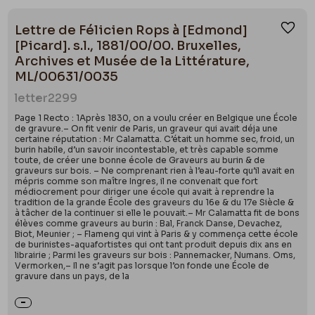
Lettre de Félicien Rops à [Edmond]
Ajou
[Picard]. s.l., 1881/00/00. Bruxelles,
Archives et Musée de la Littérature,
ML/00631/0035
letter
2299
Page 1 Recto : 1Après 1830, on a voulu créer en Belgique une École
de gravure.– On fit venir de Paris, un graveur qui avait déja une
certaine réputation : Mr Calamatta. C’était un homme sec, froid, un
burin habile, d’un savoir incontestable, et très capable somme
toute, de créer une bonne école de Graveurs au burin & de
graveurs sur bois. – Ne comprenant rien à l’eau-forte qu’il avait en
mépris comme son maître Ingres, il ne convenait que fort
médiocrement pour diriger une école qui avait à reprendre la
tradition de la grande École des graveurs du 16e & du 17e Siècle &
à tâcher de la continuer si elle le pouvait.– Mr Calamatta fit de bons
élèves comme graveurs au burin : Bal, Franck Danse, Devachez,
Biot, Meunier ; – Flameng qui vint à Paris & y commença cette école
de burinistes-aquafortistes qui ont tant produit depuis dix ans en
librairie ; Parmi les graveurs sur bois : Pannemacker, Numans. Oms,
Vermorken,– Il ne s’agit pas lorsque l’on fonde une École de
gravure dans un pays, de la