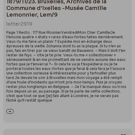
1879/11/23. Bruxelles, Archives de la
Commune d'Ixelles -Musée Camille
Lemonnier, Lem/9
letter
2919
Page 1 Recto : 117 Rue MosnierVendrediMon Cher CamilleJe
t’envoie quatre « états » rares d’eaux fortes faites dernièrement.
Veux-tu me faire un plaisir ? Expédie moi en échange deux
épreuves de la vieille Johanna dont tu as la plaque. Si tu n’en as
pas, fais en tirer par ce vieux bandit de Bauwens. – Mais il doit t’en
rester de Nys. – Vite je te prie. Veux-tu me « collectionner »
sérieusement & en me promettant de ne vendre aucune des eaux
fortes que je t’enverrai ?– Si cela te va je t’expédierai ou je te
porterai toutes les eaux-fortes que je ferai & cela fera je t’assure
une collection curieuse & intéressante pour y farfouiller plus
tard.Je devais te voir à Bruxelles mais mon voyage a été rempli
d’une foule d’incidents qui m’ont pris mon temps. Puis je croyais
rester plus longtemps en Belgique. – Je t’ai manqué deux ou trois
fois depuis un an, au passage. Si je te parle de cette collection,
c’est que tout ce que [je] fais allant à Londres, je ne serais pas
fâché qu’il restât quelque