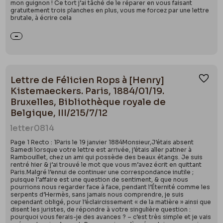
mon guignon ! Ce tort j’ai tâché de le réparer en vous faisant
gratuitement trois planches en plus, vous me forcez par une lettre
brutale, à écrire cela
Lettre de Félicien Rops à [Henry]
Ajou
Kistemaeckers. Paris, 1884/01/19.
Bruxelles, Bibliothèque royale de
Belgique, III/215/7/12
letter
0814
Page 1 Recto : 1Paris le 19 janvier 1884Monsieur,J’étais absent
Samedi lorsque votre lettre est arrivée, j’étais aller patiner à
Rambouillet, chez un ami qui possède des beaux étangs. Je suis
rentré hier & j’ai trouvé le mot que vous m’avez écrit en quittant
Paris.Malgré l’ennui de continuer une correspondance inutile ;
puisque l’affaire est une question de sentiment, & que nous
pourrions nous regarder face à face, pendant l’Éternité comme les
serpents d’Hermès, sans jamais nous comprendre, je suis
cependant obligé, pour l’éclaircissement « de la matière » ainsi que
disent les juristes, de répondre à votre singulière question :
pourquoi vous ferais-je des avances ? – c’est très simple et je vais