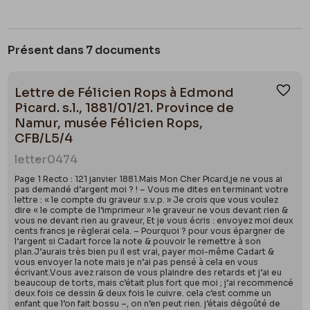
Présent dans 7 documents
Lettre de Félicien Rops à Edmond
Ajou
Picard. s.l., 1881/01/21. Province de
Namur, musée Félicien Rops,
CFB/L5/4
letter
0474
Page 1 Recto : 121 janvier 1881.Mais Mon Cher Picard,je ne vous ai
pas demandé d’argent moi ? ! – Vous me dites en terminant votre
lettre : « le compte du graveur s.v.p. » Je crois que vous voulez
dire « le compte de l’imprimeur » le graveur ne vous devant rien &
vous ne devant rien au graveur, Et je vous écris : envoyez moi deux
cents francs je règlerai cela. – Pourquoi ? pour vous épargner de
l’argent si Cadart force la note & pouvoir le remettre à son
plan.J’aurais très bien pu il est vrai, payer moi-même Cadart &
vous envoyer la note mais je n’ai pas pensé à cela en vous
écrivant.Vous avez raison de vous plaindre des retards et j’ai eu
beaucoup de torts, mais c’était plus fort que moi ; j’ai recommencé
deux fois ce dessin & deux fois le cuivre. cela c’est comme un
enfant que l’on fait bossu –, on n’en peut rien. j’étais dégoûté de