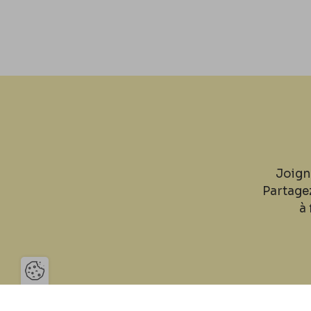
Joign
Partage
à 
Ouvrir la barre de gestion des 