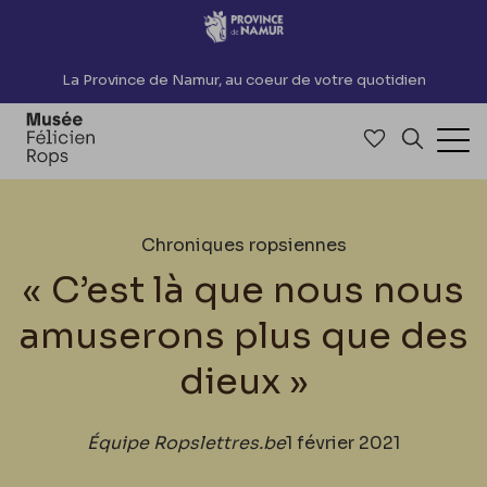
Accèder directement au contenu
La Province de Namur, au coeur de votre quotidien
Accéder à me
Recherch
Ouv
Chroniques ropsiennes
« C’est là que nous nous
amuserons plus que des
dieux »
Équipe Ropslettres.be
1 février 2021