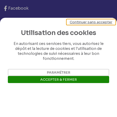
Facebook
Continuer sans accepter
Ropslettres
Utilisation des cookies
Le site web du musée
En autorisant ces services tiers, vous autorisez le
dépôt et la lecture de cookies et l'utilisation de
technologies de suivi nécessaires à leur bon
Les collections du musée
fonctionnement.
PARAMÉTRER
Comité d’honneur et scientifique
ACCEPTER & FERMER
Contact
Ouvrir la barre de gestion des 
© Province de Namur Tous droits réservés