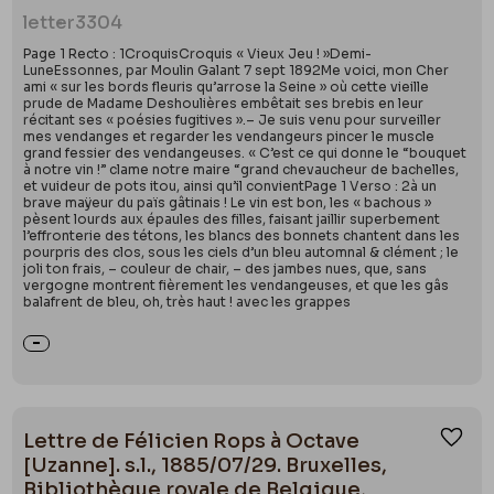
letter
3304
Page 1 Recto : 1CroquisCroquis « Vieux Jeu ! »Demi-
LuneEssonnes, par Moulin Galant 7 sept 1892Me voici, mon Cher
ami « sur les bords fleuris qu’arrose la Seine » où cette vieille
prude de Madame Deshoulières embêtait ses brebis en leur
récitant ses « poésies fugitives ».– Je suis venu pour surveiller
mes vendanges et regarder les vendangeurs pincer le muscle
grand fessier des vendangeuses. « C’est ce qui donne le “bouquet
à notre vin !” clame notre maire “grand chevaucheur de bachelles,
et vuideur de pots itou, ainsi qu’il convientPage 1 Verso : 2à un
brave maÿeur du païs gâtinais ! Le vin est bon, les « bachous »
pèsent lourds aux épaules des filles, faisant jaillir superbement
l’effronterie des tétons, les blancs des bonnets chantent dans les
pourpris des clos, sous les ciels d’un bleu automnal & clément ; le
joli ton frais, – couleur de chair, – des jambes nues, que, sans
vergogne montrent fièrement les vendangeuses, et que les gâs
balafrent de bleu, oh, très haut ! avec les grappes
Lettre de Félicien Rops à Octave
Ajou
[Uzanne]. s.l., 1885/07/29. Bruxelles,
Bibliothèque royale de Belgique,