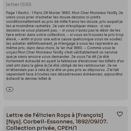
letter
1595
Page 1 Recto : 1 Paris 28 février 1880. Mon Cher Monsieur Noilly Je
viens vous prier d’acheter les douze dessins ci-joints
conditionnellement au prix de mille francs les douze, prix auquel je
les ai moimême rachetés. Je vais m’expliquer mieux : si ces
dessins ne vous plaisent pas, – si vous n’aviez pas le désir de les
faire entrer dans votre collection, – si vous en trouviez le prix trop
élevé, – enfin si pour une autre cause quelconque vous ne vouliez
les acheter définitivement, je m’engage à vous les reprendre au
même prix, dans deux mois, le 1er mai 1880. – Comme vous le
voyez Mon Cher Monsieur Noilly c’est véritablement un service
que je viens encore vous demander. Je vous l’ai dit j’ai été
fortement échaudé en ayant la faiblesse d’endosser les billets d’un
vieil ami dans la gêne & j’ai été obligé de les rembourser. Je ne
m’attendais pas à cela & j’ai été un peu pris au dépourvu. J’ai fait
cependant face à toutes ces désastreuses échéances, aujourdhui
écheoit le dernier billet &
Lettre de Félicien Rops à [François]
Ajou
[Nys]. Corbeil-Essonnes, 1892/09/07.
Collection privée, CPEH/1