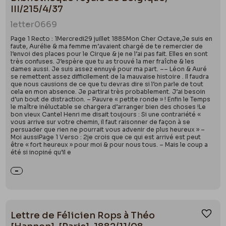
III/215/4/37
letter
0669
Page 1 Recto : 1Mercredi29 juillet 1885Mon Cher Octave,Je suis en
faute, Aurélie & ma femme m’avaient chargé de te remercier de
l’envoi des places pour le Cirque & je ne l’ai pas fait. Elles en sont
très confuses. J’espère que tu as trouvé la mer fraîche & les
dames aussi. Je suis assez ennuyé pour ma part. –– Léon & Auré
se remettent assez difficilement de la mauvaise histoire . Il faudra
que nous causions de ce que tu devras dire si l’on parle de tout
cela en mon absence. Je partirai très probablement. J’ai besoin
d’un bout de distraction. – Pauvre « petite ronde » ! Enfin le Temps
le maître inéluctable se chargera d’arranger bien des choses !Le
bon vieux Cantel Henri me disait toujours : Si une contrariété «
vous arrive sur votre chemin, il faut raisonner de façon à se
persuader que rien ne pourrait vous advenir de plus heureux » –
Moi aussiPage 1 Verso : 2je crois que ce qui est arrivé est peut
être « fort heureux » pour moi & pour nous tous. – Mais le coup a
été si inopiné qu’il e
Lettre de Félicien Rops à Théo
Ajou