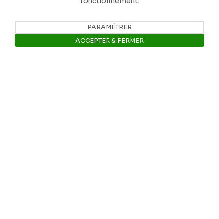
fonctionnement.
PARAMÉTRER
ACCEPTER & FERMER
Ouvrir la barre de gestion des 
Nos coordonnées
Tél: +32 81 77 67 55
E-mail: info@museerops.be
Instagram
Facebook