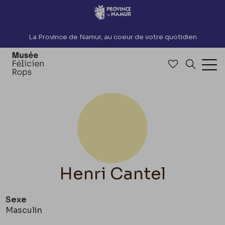
Accèder directement au contenu
La Province de Namur, au coeur de votre quotidien
Accéder à me
Recherch
Ouv
Henri Cantel
Sexe
Masculin