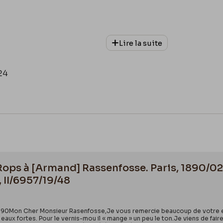
Lire la suite
24
 Rops à [Armand] Rassenfosse. Paris, 1890/02
, II/6957/19/48
. 1890Mon Cher Monsieur Rasenfosse,Je vous remercie beaucoup de votre en
eaux fortes. Pour le vernis-mou il « mange » un peu le ton.Je viens de fair