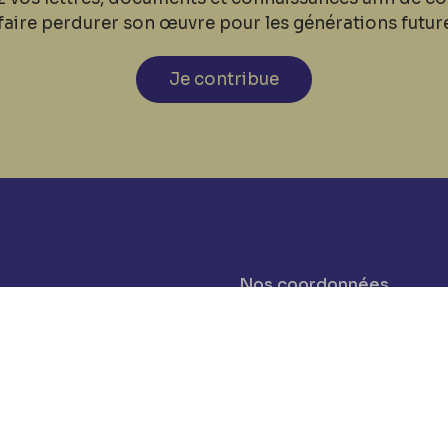
faire perdurer son œuvre pour les générations futur
Je contribue
Nos coordonnées
cookies
Tél: +32 81 77 67 55
E-mail: info@museerops.