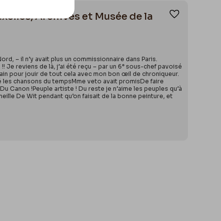
uxelles, Archives et Musée de la
Ajouter aux
rd, – il n’y avait plus un commissionnaire dans Paris.
! Je reviens de là, j’ai été reçu – par un 6° sous-chef pavoisé
n pour jouir de tout cela avec mon bon œil de chroniqueur.
uvé les chansons du tempsMme veto avait promisDe faire
Canon !Peuple artiste ! Du reste je n’aime les peuples qu’à
neille De Wit pendant qu’on faisait de la bonne peinture, et