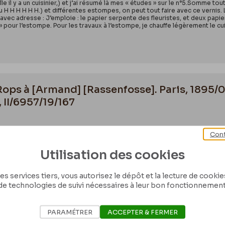
le il y a un cuisinier,) et j’ai résumé là mes « études » sur le n°5.Somme to
u H H H H H H.) et différentes estompes, on peut tout faire avec ce vernis. L
er avec adresse : J’emploie : le papier serpente des fleuristes, et deux papie
» pour l’estompe. Pour les travaux à l’estompe, je chauffe légèrement le cuiv
 Rops à [Armand] [Rassenfosse]. Paris, 1895/
 II/6957/19/167
895.Figure-toi que je suis tellement occupé par mes « plantations de printe
Cont
mante du docteur Henrijean, ni même remercier notre ami de Witte de son 
es planches de Rodrigues, enfin ne rien faire, de ce que je devais faire depu
Utilisation des cookies
te de la Sorbonne, & en bonne & sérieuse quantité. Voilà ! Je me gronde, m
is, – si tu le rencontres, dis lui que sous peu, il recevra le portrait pro
ck » car il parait que l’Académie pour passer le temps, a adopté cette ort
es services tiers, vous autorisez le dépôt et la lecture de cookies 
de technologies de suivi nécessaires à leur bon fonctionnement
PARAMÉTRER
ACCEPTER & FERMER