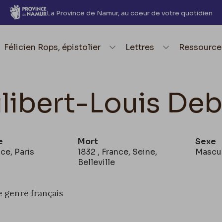
La Province de Namur, au coeur de votre quotidien
element.menu.open_menu
Félicien Rops, épistolier
element.menu.open_me
Lettres
element.
Ressource
ilibert-Louis De
e
Mort
Sexe
nce, Paris
1832 , France, Seine,
Mascu
Belleville
e genre français