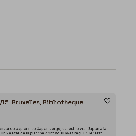
/15. Bruxelles, Bibliothèque
Ajouter aux
voi de papiers. Le Japon vergé, qui est le vrai Japon à la
e un 2e État de la planche dont vous avez reçu un 1er État