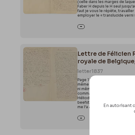
(celle dans les marges de laquel
Faber H depuis le H seul jusqu’a
faut je vous le répète, travaill
employer le « translucide verni 
Lettre de Félicien
royale de Belgique,
letter
1837
Page 1 Recto : 1Paris 5 avril 1
même répondre à la lettre char
ni même parfaire les deux dernièr
commandé l’ambre chez le chimis
Héliodore, Hély pour les Liégeo
beefsteak, ou plutôt « du bifte
En autorisant c
me l’a assuré. I