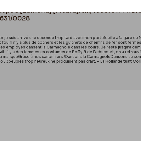
Rops à [Edmond] [Picard]. s.l., 1880/07/14. Br
0631/0028
 je suis arrivé une seconde trop tard avec mon portefeuille à la gare du No
fou, il n’y a plus de cochers et les guichets de chemins de fer sont fermés !
s employés dansent la Carmagnole dans les cours. Je reste jusqu’à demai
fait. Il y a des femmes en costumes de Boilly & de Debucourt, on a retro
 a manquéGrâce à nos canonniers !Dansons la CarmagnoleDansons au sonDu 
rso : 3peuples trop heureux ne produisent pas d’art. – La Hollande tuait Cor