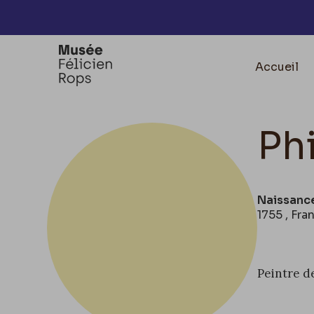
Accèder directement au contenu
Accueil
Ph
Naissanc
1755 , Fra
Peintre d