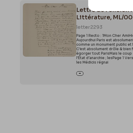
Lettre de Félicien 
Littérature, ML/0
letter
2293
Page 1 Recto : 1Mon Cher AmiHier
Aujourdhui Paris est absolument 
comme un monument public et le
C’est absolument drôle & bien 
égorger tout ParisMais le coup
l’État d’anarchie ; lesPage 1 Ve
les Médicis régnai