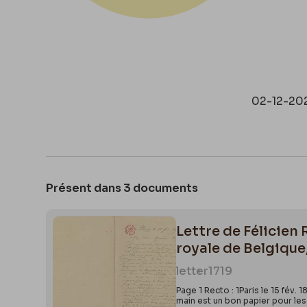
02-12-20
Présent dans 3 documents
Lettre de Félicien
royale de Belgique
letter
1719
Page 1 Recto : 1Paris le 15 fév
main est un bon papier pour les 