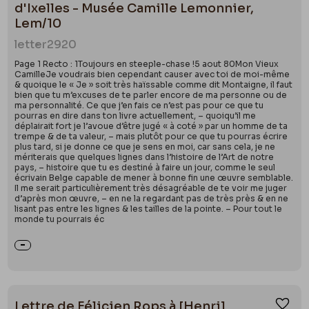
d'Ixelles - Musée Camille Lemonnier,
Lem/10
letter
2920
Page 1 Recto : 1Toujours en steeple-chase !5 aout 80Mon Vieux
CamilleJe voudrais bien cependant causer avec toi de moi-même
& quoique le « Je » soit très haïssable comme dit Montaigne, il faut
bien que tu m’excuses de te parler encore de ma personne ou de
ma personnalité. Ce que j’en fais ce n’est pas pour ce que tu
pourras en dire dans ton livre actuellement, – quoiqu’il me
déplairait fort je l’avoue d’être jugé « à coté » par un homme de ta
trempe & de ta valeur, – mais plutôt pour ce que tu pourras écrire
plus tard, si je donne ce que je sens en moi, car sans cela, je ne
mériterais que quelques lignes dans l’histoire de l’Art de notre
pays, – histoire que tu es destiné à faire un jour, comme le seul
écrivain Belge capable de mener à bonne fin une œuvre semblable.
Il me serait particulièrement très désagréable de te voir me juger
d’après mon œuvre, – en ne la regardant pas de très près & en ne
lisant pas entre les lignes & les tailles de la pointe. – Pour tout le
monde tu pourrais éc
Lettre de Félicien Rops à [Henri]