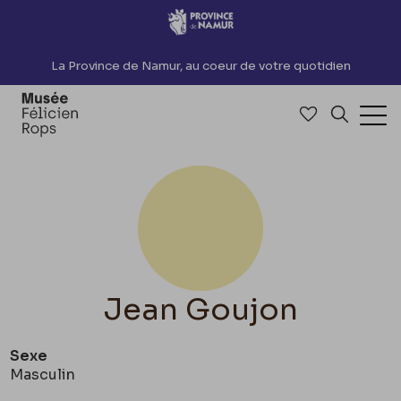
Accèder directement au contenu
La Province de Namur, au coeur de votre quotidien
Accéder à me
Recherch
Ouv
Jean Goujon
Sexe
Masculin