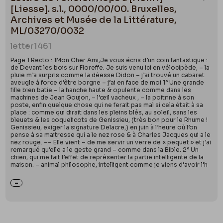
Ajou
[Liesse]. s.l., 0000/00/00. Bruxelles,
Archives et Musée de la Littérature,
ML/03270/0032
letter
1461
Page 1 Recto : 1Mon Cher Ami,Je vous écris d’un coin fantastique :
de Devant les bois sur Floreffe. Je suis venu ici en vélocipède, – la
pluie m’a surpris comme la déesse Didon – j’ai trouvé un cabaret
aveugle à force d’être borgne – j’ai en face de moi 1° Une grande
fille bien batie – la hanche haute & opulente comme dans les
machines de Jean Goujon, – l’œil vacheux , – la poitrine à son
poste, enfin quelque chose qui ne ferait pas mal si cela était à sa
place : comme qui dirait dans les pleins blés, au soleil, sans les
bleuets & les coquelicots de Genissieu, (très bon pour le Rhume !
Genissieu, exiger la signature Delacre,) en juin à l’heure où l’on
pense à sa maitresse qui a le nez rose & à Charles Jacques qui a le
nez rouge. –– Elle vient – de me servir un verre de « pequet » et j’ai
remarqué qu’elle a le geste grand – comme dans la Bible. 2° Un
chien, qui me fait l’effet de représenter la partie intelligente de la
maison. – animal philosophe, intelligent comme je viens d’avoir l’h