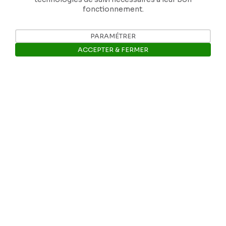
fonctionnement.
PARAMÉTRER
ACCEPTER & FERMER
Ouvrir la barre de gestion des 
Nos coordonnées
Tél: +32 81 77 67 55
E-mail: info@museerops.be
Instagram