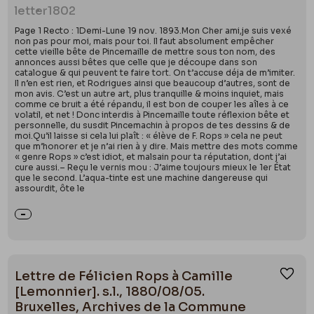
letter
1802
Page 1 Recto : 1Demi-Lune 19 nov. 1893.Mon Cher ami,je suis vexé
non pas pour moi, mais pour toi. Il faut absolument empêcher
cette vieille bête de Pincemaille de mettre sous ton nom, des
annonces aussi bêtes que celle que je découpe dans son
catalogue & qui peuvent te faire tort. On t’accuse déja de m’imiter.
Il n’en est rien, et Rodrigues ainsi que beaucoup d’autres, sont de
mon avis. C’est un autre art, plus tranquille & moins inquiet, mais
comme ce bruit a été répandu, il est bon de couper les aîles à ce
volatil, et net ! Donc interdis à Pincemaille toute réflexion bête et
personnelle, du susdit Pincemachin à propos de tes dessins & de
moi.Qu’il laisse si cela lui plaît : « élève de F. Rops » cela ne peut
que m’honorer et je n’ai rien à y dire. Mais mettre des mots comme
« genre Rops » c’est idiot, et malsain pour ta réputation, dont j’ai
cure aussi.– Reçu le vernis mou : J’aime toujours mieux le 1er État
que le second. L’aqua-tinte est une machine dangereuse qui
assourdit, ôte le
Lettre de Félicien Rops à Camille
Ajou
[Lemonnier]. s.l., 1880/08/05.
Bruxelles, Archives de la Commune