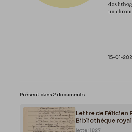
des litho
un chroniq
Il est pas
poème
Rê
du
Peintr
définit n
15-01-20
Rops raco
du Rydeac
Présent dans 2 documents
Lettre de Félicien
Bibliothèque royale
letter
1827