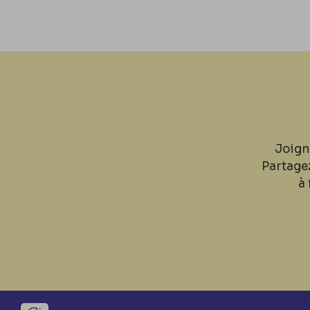
Joign
Partage
à 