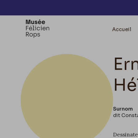
Accèder directement au contenu
Accueil
Er
Hé
Surnom
dit Const
Dessinateu