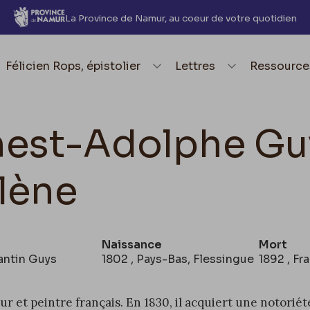
La Province de Namur, au coeur de votre quotidien
element.menu.open_menu
Félicien Rops, épistolier
element.menu.open_me
Lettres
element.
Ressource
nest-Adolphe Guy
lène
Naissance
Mort
antin Guys
1802 , Pays-Bas, Flessingue
1892 , Fr
r et peintre français. En 1830, il acquiert une notoriét