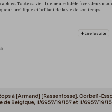
graphies. Toute sa vie, il demeure fidèle à ces deux mod
ueur prolifique et brillant de la vie de son temps.
sé à la postérité grâce au poète Charles Baudelaire (1821-
ve parisien
(publié dans le recueil
Les Fleurs du mal
)
. I
Lire la suite
e de la vie moderne
, que l'on peut considérer comme un e
otamment la notion de
modernité
.
25
nte une anecdote selon laquelle il aurait emmené Guys 
k (Anvers) afin d'y croquer des prostituées.
 Rops à [Armand] [Rassenfosse]. Corbeil-Esso
 de Belgique, II/6957/19/157 et II/6957/19/1