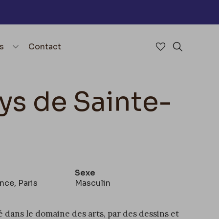
nu
menu.open_menu
s
Contact
Accéder à mes 
Rechercher
s de Sainte-
Sexe
ance, Paris
Masculin
é dans le domaine des arts, par des dessins et