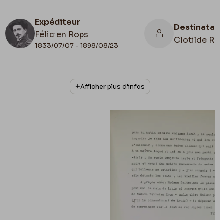
Expéditeur
Destinatai
Félicien Rops
Clotilde Ro
1833/07/07 - 1898/08/23
N° d'inventaire
Afficher plus d'infos
8810/t4/p217+8810/t4/p218
Collationnage
Tapuscrit Lefebvre - Kunel
Lieu de conservation
belgique, Bruxelles, Musées Royaux des
Beaux-Arts de Belgique, Archives de l'Art
Contemporain