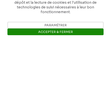
dépôt et la lecture de cookies et l'utilisation de
technologies de suivi nécessaires à leur bon
fonctionnement.
PARAMÉTRER
Nos coordonnées
ACCEPTER & FERMER
Tél: +32 81 77 67 55
Ouvrir la barre de gestion des 
E-mail: info@museerops.be
Instagram
Facebook
Ropslettres