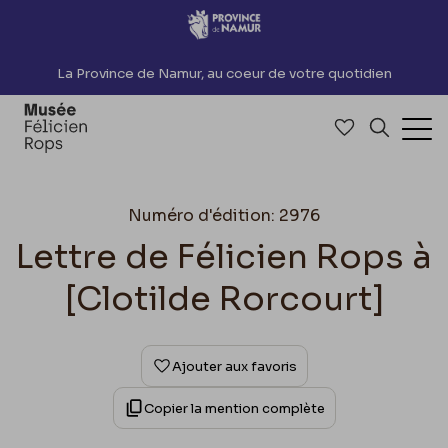
Accèder directement au contenu
La Province de Namur, au coeur de votre quotidien
Accéder à me
Recherch
Ouv
Numéro d'édition: 2976
Lettre de Félicien Rops à
[Clotilde Rorcourt]
Ajouter aux favoris
Copier la mention complète