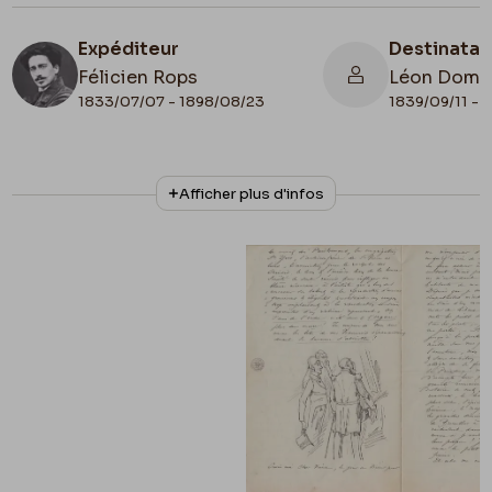
Expéditeur
Destinatai
Félicien Rops
Léon Domm
1833/07/07 - 1898/08/23
1839/09/11 - 
N° d'inventaire
Collationnage
Afficher plus d'infos
II/6655/457
Autographe
Lieu de conservation
Belgique, Bruxelles, Bibliothèque royale de
Belgique, Cabinet des Manuscrits
Illustration
Apostille
Lettre illustrée
1871