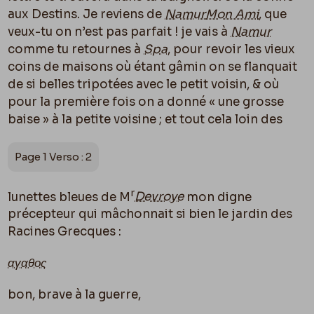
aux Destins. Je reviens de
Namur
Mon Ami
, que
veux-tu on n’est pas parfait ! je vais à
Namur
comme tu retournes à
Spa
, pour revoir les vieux
coins de maisons o
ù
étant gâmin on se flanquait
de si belles tripotées avec le petit voisin, & o
ù
pour la première fois on a donné « une grosse
baise » à la petite voisine ; et tout cela loin des
Page 1 Verso : 2
r
lunettes bleues de M
Devroye
mon digne
précepteur qui mâchonnait si bien le jardin des
Racines Grecques :
αγαθος
bon, brave à la guerre,