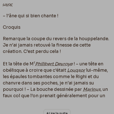
ωνος
– l’âne qui si bien chante !
Croquis
Remarque la coupe du revers de la houppelande.
Je n’ai jamais retouvé la finesse de cette
création. C’est perdu cela !
r
Et la tête de M
Philibert Devroye
! – une tête en
obélisque à croire que c’était
Louqsor
lui-même,
les épaules tombantes comme le Righi et du
chanvre dans ses poches, je n’ai jamais su
pourquoi ! – La bouche dessinée par
Marinus
, un
faux col que l’on prenait généralement pour un
caleçon de bain, le tout Surmonté du bonnet
me
grec brodé par feu M
Devroye
, – car il y avait eu
Lire la suite