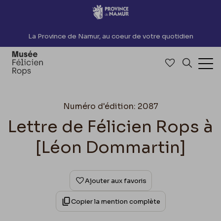
Accèder directement au contenu
La Province de Namur, au coeur de votre quotidien
Accéder à me
Recherch
Ouv
Numéro d'édition: 2087
Lettre de Félicien Rops à
[Léon Dommartin]
Ajouter aux favoris
Copier la mention complète