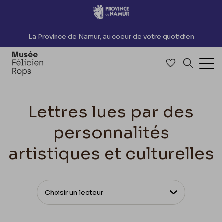
Accèder directement au contenu
La Province de Namur, au coeur de votre quotidien
Accéder à me
Recherch
Ouv
Lettres lues par des
personnalités
artistiques et culturelles