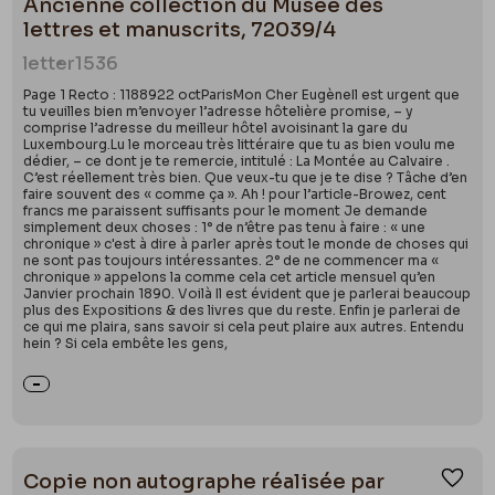
Ancienne collection du Musée des
un quotidien républicain fondé par Alexandre
lettres et manuscrits, 72039/4
Ledru-Rollin (ministre de l’Intérieur en 1848) le 29
letter
1536
juillet 1843 dont Delvau deviendra le secrétaire
Page 1 Recto : 1188922 octParisMon Cher EugèneIl est urgent que
particulier. Il publie aussi des articles et des
tu veuilles bien m’envoyer l’adresse hôtelière promise, – y
comprise l’adresse du meilleur hôtel avoisinant la gare du
chroniques pour des journaux satiriques comme
Le
Luxembourg.Lu le morceau très littéraire que tu as bien voulu me
Triboulet
,
Le Journal pour rire
ou encore
La Canaille
.
dédier, – ce dont je te remercie, intitulé : La Montée au Calvaire .
C’est réellement très bien. Que veux-tu que je te dise ? Tâche d’en
Delvau rencontre probablement l’éditeur
faire souvent des « comme ça ». Ah ! pour l’article-Browez, cent
francs me paraissent suffisants pour le moment Je demande
alençonnais Auguste Poulet-Malassis (1815-1878) en
simplement deux choses : 1° de n’être pas tenu à faire : « une
1848 avec qui il se lie d’une profonde amitié. Avec
chronique » c'est à dire à parler après tout le monde de choses qui
ne sont pas toujours intéressantes. 2° de ne commencer ma «
Antonio Watripon (1822-1864) et Poulet-Malassis, il
chronique » appelons la comme cela cet article mensuel qu’en
Janvier prochain 1890. Voilà Il est évident que je parlerai beaucoup
fonde
L’Aimable faubourien. Journal de la canaille
, un
plus des Expositions & des livres que du reste. Enfin je parlerai de
bihebdomadaire qui ne comptera que six numéros
ce qui me plaira, sans savoir si cela peut plaire aux autres. Entendu
hein ? Si cela embête les gens,
entre 1848 et 1849. L’amitié entre les trois hommes
est forte comme en atteste un épisode du 23 juin
1848, où lors des insurrections, ils avaient essuyé
ensemble le feu des barricades, rue des Mathurins.
Copie non autographe réalisée par
Entre 1848 et 1850, Delvau fonde parfois seul de
Ajou