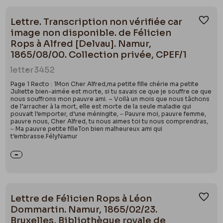
Lettre. Transcription non vérifiée car
Ajou
image non disponible. de Félicien
Rops à Alfred [Delvau]. Namur,
1865/08/00. Collection privée, CPEF/1
letter
3452
Page 1 Recto : 1Mon Cher Alfred,ma petite fille chérie ma petite
Juliette bien-aimée est morte, si tu savais ce que je souffre ce que
nous souffrons mon pauvre ami. – Voilà un mois que nous tâchons
de l’arracher à la mort, elle est morte de la seule maladie qui
pouvait l’emporter, d’une méningite, ‒ Pauvre moi, pauvre femme,
pauvre nous, Cher Alfred, tu nous aimes toi tu nous comprendras,
‒ Ma pauvre petite filleTon bien malheureux ami qui
t’embrasse.FélyNamur
Lettre de Félicien Rops à Léon
Ajou
Dommartin. Namur, 1865/02/23.
Bruxelles, Bibliothèque royale de