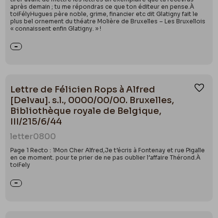
après demain ; tu me répondras ce que ton éditeur en pense.À
toiFélyHugues père noble, grime, financier etc dit Glatigny fait le
plus bel ornement du théatre Molière de Bruxelles – Les Bruxellois
« connaissent enfin Glatigny. » !
Lettre de Félicien Rops à Alfred
Ajou
[Delvau]. s.l., 0000/00/00. Bruxelles,
Bibliothèque royale de Belgique,
III/215/6/44
letter
0800
Page 1 Recto : 1Mon Cher Alfred,Je t’écris à Fontenay et rue Pigalle
en ce moment. pour te prier de ne pas oublier l’affaire Thérond.À
toiFely