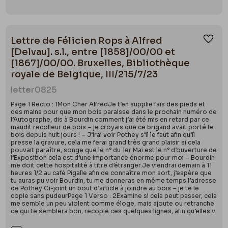
Lettre de Félicien Rops à Alfred
Ajou
[Delvau]. s.l., entre [1858]/00/00 et
[1867]/00/00. Bruxelles, Bibliothèque
royale de Belgique, III/215/7/23
letter
0825
Page 1 Recto : 1Mon Cher AlfredJe t’en supplie fais des pieds et
des mains pour que mon bois paraisse dans le prochain numéro de
l’Autographe, dis à Bourdin comment j’ai été mis en retard par ce
maudit recolleur de bois – je croyais que ce brigand avait porté le
bois depuis huit jours ! – J’irai voir Pothey s’il le faut afin qu’il
presse la gravure, cela me ferai grand très grand plaisir si cela
pouvait paraître, songe que le n° du 1er Mai est le n° d’ouverture de
l’Exposition cela est d’une importance énorme pour moi – Bourdin
me doit cette hospitalité à titre d’étranger.Je viendrai demain à 11
heures 1/2 au café Pigalle afin de connaître mon sort, j’espère que
tu auras pu voir Bourdin, tu me donneras en même temps l’adresse
de Pothey.Ci-joint un bout d’article à joindre au bois – je te le
copie sans pudeurPage 1 Verso : 2Examine si cela peut passer, cela
me semble un peu violent comme éloge, mais ajoute ou retranche
ce qui te semblera bon, recopie ces quelques lignes, afin qu’elles v