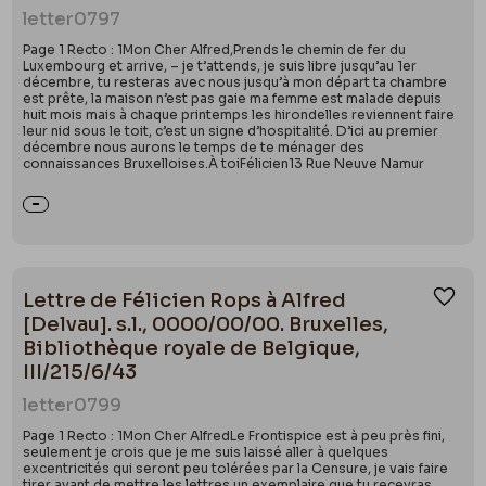
letter
0797
Page 1 Recto : 1Mon Cher Alfred,Prends le chemin de fer du
Luxembourg et arrive, – je t’attends, je suis libre jusqu’au 1er
décembre, tu resteras avec nous jusqu’à mon départ ta chambre
est prête, la maison n’est pas gaie ma femme est malade depuis
huit mois mais à chaque printemps les hirondelles reviennent faire
leur nid sous le toit, c’est un signe d’hospitalité. D’ici au premier
décembre nous aurons le temps de te ménager des
connaissances Bruxelloises.À toiFélicien13 Rue Neuve Namur
Lettre de Félicien Rops à Alfred
Ajou
[Delvau]. s.l., 0000/00/00. Bruxelles,
Bibliothèque royale de Belgique,
III/215/6/43
letter
0799
Page 1 Recto : 1Mon Cher AlfredLe Frontispice est à peu près fini,
seulement je crois que je me suis laissé aller à quelques
excentricités qui seront peu tolérées par la Censure, je vais faire
tirer avant de mettre les lettres un exemplaire que tu recevras