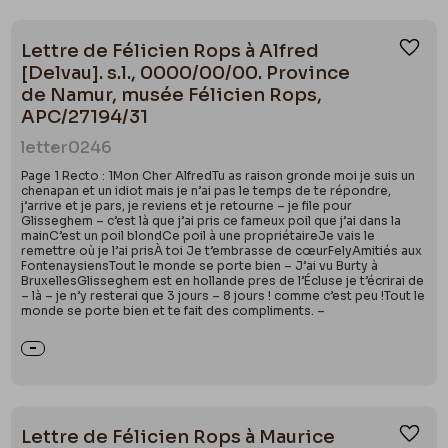
Lettre de Félicien Rops à Alfred
Ajou
[Delvau]. s.l., 0000/00/00. Province
de Namur, musée Félicien Rops,
APC/27194/31
letter
0246
Page 1 Recto : 1Mon Cher AlfredTu as raison gronde moi je suis un
chenapan et un idiot mais je n’ai pas le temps de te répondre,
j’arrive et je pars, je reviens et je retourne – je file pour
Glisseghem – c’est là que j’ai pris ce fameux poil que j’ai dans la
mainC’est un poil blondCe poil à une propriétaireJe vais le
remettre où je l’ai prisÀ toi Je t’embrasse de cœurFelyAmitiés aux
FontenaysiensTout le monde se porte bien – J’ai vu Burty à
BruxellesGlisseghem est en hollande pres de l’Écluse je t’écrirai de
– là – je n’y resterai que 3 jours – 8 jours ! comme c’est peu !Tout le
monde se porte bien et te fait des compliments. –
Lettre de Félicien Rops à Maurice
Ajou