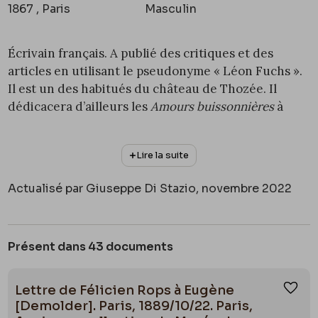
1867 , Paris
Masculin
Écrivain français. A publié des critiques et des
articles en utilisant le pseudonyme « Léon Fuchs ».
Il est un des habitués du château de Thozée. Il
dédicacera d’ailleurs les
Amours buissonnières
à
Charlotte Polet de Faveaux (1832-1929), l’épouse de
Félicien Rops. Il est aussi l’un des rares amateurs à
Lire la suite
posséder quelques-unes des œuvres du sulfureux
artiste namurois.
Actualisé par Giuseppe Di Stazio, novembre 2022
Alfred Delvau est le fils de Nicolas Auguste Désiré
Delvau – un maître-tanneur du faubourg Saint-
Marceau, un quartier de la capitale aux bords de la
Présent dans 43 documents
Bièvre – et de Jeanne Catherine Méchet. Il raconte
son enfance en 1854 dans
Au bord de la Bièvre :
Lettre de Félicien Rops à Eugène
Ajou
impressions et souvenirs
. Il se lance très tôt dans le
[Demolder]. Paris, 1889/10/22. Paris,
journalisme puisqu’en 1846, il écrit pour
La Réforme
,