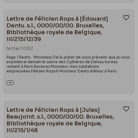
Lettre de Félicien Rops à [Édouard]
Ajou
Dentu. s.l., 0000/00/00. Bruxelles,
Bibliothèque royale de Belgique,
III/215/12/39
letter
1082
Page 1 Recto : 1MonsieurJ’ai le plaisir de vous prévenir que je vous
expédierai demain le cuivre des Cythères de Delvau bureau
restant à Paris.Recevez Monsieur, mes salutations
empressées.Félicien RopsÀ Monsieur Dentu éditeur à Paris.
Lettre de Félicien Rops à [Jules]
Ajou
Beaujoint. s.l., 0000/00/00. Bruxelles,
Bibliothèque royale de Belgique,
III/215/1/48