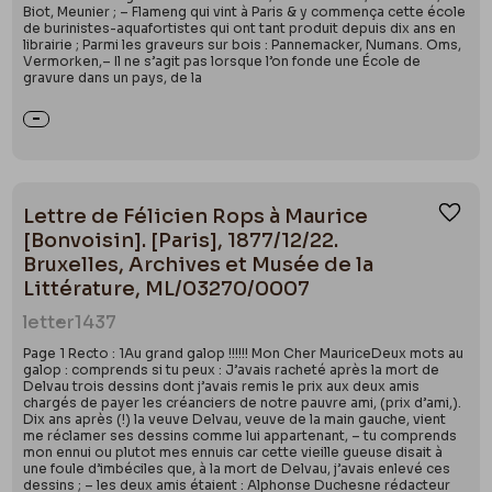
Biot, Meunier ; – Flameng qui vint à Paris & y commença cette école
de burinistes-aquafortistes qui ont tant produit depuis dix ans en
librairie ; Parmi les graveurs sur bois : Pannemacker, Numans. Oms,
Vermorken,– Il ne s’agit pas lorsque l’on fonde une École de
gravure dans un pays, de la
Lettre de Félicien Rops à Maurice
Ajou
[Bonvoisin]. [Paris], 1877/12/22.
Bruxelles, Archives et Musée de la
Littérature, ML/03270/0007
letter
1437
Page 1 Recto : 1Au grand galop !!!!!! Mon Cher MauriceDeux mots au
galop : comprends si tu peux : J’avais racheté après la mort de
Delvau trois dessins dont j’avais remis le prix aux deux amis
chargés de payer les créanciers de notre pauvre ami, (prix d’ami,).
Dix ans après (!) la veuve Delvau, veuve de la main gauche, vient
me réclamer ses dessins comme lui appartenant, – tu comprends
mon ennui ou plutot mes ennuis car cette vieille gueuse disait à
une foule d’imbéciles que, à la mort de Delvau, j’avais enlevé ces
dessins ; – les deux amis étaient : Alphonse Duchesne rédacteur