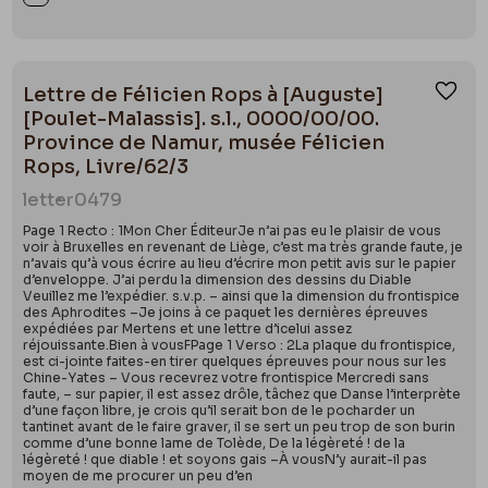
Lettre de Félicien Rops à [Auguste]
Ajou
[Poulet-Malassis]. s.l., 0000/00/00.
Province de Namur, musée Félicien
Rops, Livre/62/3
letter
0479
Page 1 Recto : 1Mon Cher ÉditeurJe n’ai pas eu le plaisir de vous
voir à Bruxelles en revenant de Liège, c’est ma très grande faute, je
n’avais qu’à vous écrire au lieu d’écrire mon petit avis sur le papier
d’enveloppe. J’ai perdu la dimension des dessins du Diable
Veuillez me l’expédier. s.v.p. – ainsi que la dimension du frontispice
des Aphrodites –Je joins à ce paquet les dernières épreuves
expédiées par Mertens et une lettre d’icelui assez
réjouissante.Bien à vousFPage 1 Verso : 2La plaque du frontispice,
est ci-jointe faites-en tirer quelques épreuves pour nous sur les
Chine-Yates – Vous recevrez votre frontispice Mercredi sans
faute, – sur papier, il est assez drôle, tâchez que Danse l’interprète
d’une façon libre, je crois qu’il serait bon de le pocharder un
tantinet avant de le faire graver, il se sert un peu trop de son burin
comme d’une bonne lame de Tolède, De la légèreté ! de la
légèreté ! que diable ! et soyons gais –À vousN’y aurait-il pas
moyen de me procurer un peu d’en