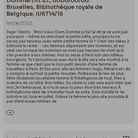
Dommartin. s.l., 0000/00/00.
Bruxelles, Bibliothèque royale de
Belgique, II/6714/16
letter
2122
Page 1 Recto : 1Mon Vieux Dom,Comme je te l’ai dit je ne vois pas
pourquoi – même en cherchant la petite bête, pourquoi tu ne
serais pas heureux avec cette petite femme là ? C’est des idées à
Edmond le reste. – Les femmes dépendent des hommes, et sur
cent cas lorsque les hommes ne sont pas heureux ils n’ont qu’à
s’en prendre à eux mêmes. Puis tu seras à Paris loin des milieux
bourgeois. Tu t’aboucheras avec Auré & elle aura vite montré à ta
femme ce que c’est que le bon petit devoir d’une femme de
travailleur à Paris. Et fuis pour elle les femmes Hugo, Ménard etc &c
y compris & surtout la petite Gouzien. Politesses & rien de plus.
Mme Godebski excellente femme & l’intelligence de tout. Rien à
craindre de ce côté. Bon milieu. Du reste tu sais cela aussi bien que
moi.Je t’embrasse, & si tu le veux tu peux être très heureux.À
toiFélyBonne idée de s’installer tout de suite. Sois installé le 1er
octobre ici, loue en juillet. Enlève ta femme le plus vite possible &
pas d’entrevues intimes de