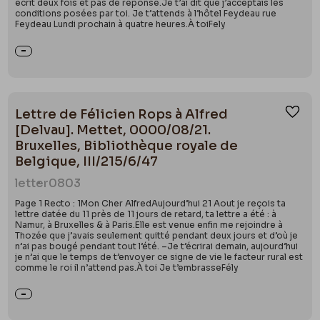
écrit deux fois et pas de réponse.Je t’ai dit que j’acceptais les
conditions posées par toi. Je t’attends à l’hôtel Feydeau rue
Feydeau Lundi prochain à quatre heures.À toiFely
Lettre de Félicien Rops à Alfred
Ajou
[Delvau]. Mettet, 0000/08/21.
Bruxelles, Bibliothèque royale de
Belgique, III/215/6/47
letter
0803
Page 1 Recto : 1Mon Cher AlfredAujourd’hui 21 Aout je reçois ta
lettre datée du 11 près de 11 jours de retard, ta lettre a été : à
Namur, à Bruxelles & à Paris.Elle est venue enfin me rejoindre à
Thozée que j’avais seulement quitté pendant deux jours et d’où je
n’ai pas bougé pendant tout l’été. –Je t’écrirai demain, aujourd’hui
je n’ai que le temps de t’envoyer ce signe de vie le facteur rural est
comme le roi il n’attend pas.À toi Je t’embrasseFély