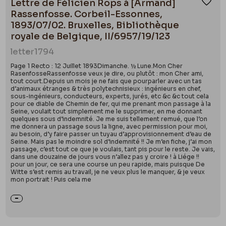
Lettre de Félicien Rops à [Armand]
Ajou
Rassenfosse. Corbeil-Essonnes,
1893/07/02. Bruxelles, Bibliothèque
royale de Belgique, II/6957/19/123
letter
1794
Page 1 Recto : 12 Juillet 1893Dimanche. ½ Lune.Mon Cher
RasenfosseRassenfosse veux je dire, ou plutôt : mon Cher ami,
tout court.Depuis un mois je ne fais que pourparler avec un tas
d’animaux étranges & très polytechnisieux : ingénieurs en chef,
sous-ingénieurs, conducteurs, experts, jurés, etc &c &c tout cela
pour ce diable de Chemin de fer, qui me prenant mon passage à la
Seine, voulait tout simplement me le supprimer, en me donnant
quelques sous d’indemnité. Je me suis tellement remué, que l’on
me donnera un passage sous la ligne, avec permission pour moi,
au besoin, d’y faire passer un tuyau d’approvisionnement d’eau de
Seine. Mais pas le moindre sol d’indemnité !! Je m’en fiche, j’ai mon
passage, c’est tout ce que je voulais, tant pis pour le reste. Je vais,
dans une douzaine de jours vous n’allez pas y croire ! à Liége !!
pour un jour, ce sera une course un peu rapide, mais puisque De
Witte s’est remis au travail, je ne veux plus le manquer, & je veux
mon portrait ! Puis cela me