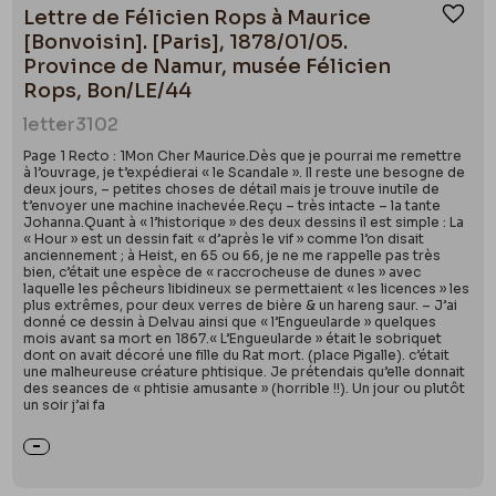
Lettre de Félicien Rops à Maurice
Ajou
[Bonvoisin]. [Paris], 1878/01/05.
Province de Namur, musée Félicien
Rops, Bon/LE/44
letter
3102
Page 1 Recto : 1Mon Cher Maurice.Dès que je pourrai me remettre
à l’ouvrage, je t’expédierai « le Scandale ». Il reste une besogne de
deux jours, – petites choses de détail mais je trouve inutile de
t’envoyer une machine inachevée.Reçu – très intacte – la tante
Johanna.Quant à « l’historique » des deux dessins il est simple : La
« Hour » est un dessin fait « d’après le vif » comme l’on disait
anciennement ; à Heist, en 65 ou 66, je ne me rappelle pas très
bien, c’était une espèce de « raccrocheuse de dunes » avec
laquelle les pêcheurs libidineux se permettaient « les licences » les
plus extrêmes, pour deux verres de bière & un hareng saur. – J’ai
donné ce dessin à Delvau ainsi que « l’Engueularde » quelques
mois avant sa mort en 1867.« L’Engueularde » était le sobriquet
dont on avait décoré une fille du Rat mort. (place Pigalle). c’était
une malheureuse créature phtisique. Je prétendais qu’elle donnait
des seances de « phtisie amusante » (horrible !!). Un jour ou plutôt
un soir j’ai fa