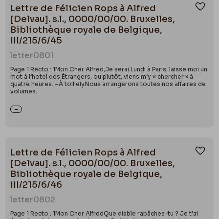
Lettre de Félicien Rops à Alfred
Ajou
[Delvau]. s.l., 0000/00/00. Bruxelles,
Bibliothèque royale de Belgique,
III/215/6/45
letter
0801
Page 1 Recto : 1Mon Cher Alfred,Je serai Lundi à Paris, laisse moi un
mot à l’hotel des Étrangers, ou plutôt, viens m’y « chercher » à
quatre heures. –À toiFelyNous arrangerons toutes nos affaires de
volumes.
Lettre de Félicien Rops à Alfred
Ajou
[Delvau]. s.l., 0000/00/00. Bruxelles,
Bibliothèque royale de Belgique,
III/215/6/46
letter
0802
Page 1 Recto : 1Mon Cher AlfredQue diable rabâches-tu ? Je t’ai