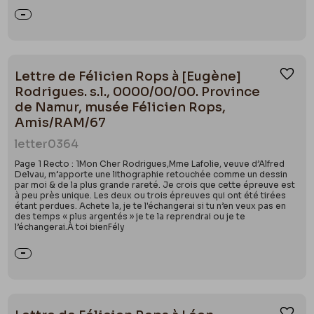
Rops à Alfred Delvau, [novembre 1862], 13 Rue
Neuve Namur,
www.ropslettres.com
, n° d’éd.
0797
)
ou encore la dédicace à Charlotte de son premier
roman
Les Amours buissonnières
(paru chez E.
Lettre de Félicien Rops à [Eugène]
Ajou
Dentu à Paris, imprimé chez la Veuve Parent,
Rodrigues. s.l., 0000/00/00. Province
Bruxelles, 1863).
de Namur, musée Félicien Rops,
Amis/RAM/67
Alfred Delvau va servir de guide à Félicien Rops
letter
0364
dans le Paris cosmopolite des années 1860. Les liens
Page 1 Recto : 1Mon Cher Rodrigues,Mme Lafolie, veuve d’Alfred
tissés entre les deux hommes vont se manifester
Delvau, m’apporte une lithographie retouchée comme un dessin
par les illustrations de plusieurs ouvrages érotiques
par moi & de la plus grande rareté. Je crois que cette épreuve est
à peu près unique. Les deux ou trois épreuves qui ont été tirées
comme
Histoire anecdotique des cafés et cabarets de
étant perdues. Achete la, je te l'échangerai si tu n’en veux pas en
des temps « plus argentés » je te la reprendrai ou je te
Paris
(éditeur E. Dentu, 1862),
Les
Cythères
l’échangerai.À toi bienFély
parisiennes. Histoire anecdotique des bals de
Paris
(éditeur E. Dentu, 1864), ou encore de
Le
Grand et le Petit Trottoir
(1866), qui lui apporteront
quelques succès. Delvau est aussi celui qui
introduit Rops en 1863 à Poulet-Malassis. Il compte