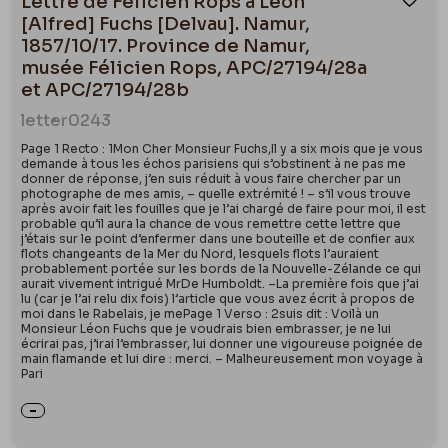
Lettre de Félicien Rops à Léon
Ajou
parmi les intimes de Thozée et les rares amateurs à
[Alfred] Fuchs [Delvau]. Namur,
posséder quelques-unes de ses œuvres.
1857/10/17. Province de Namur,
musée Félicien Rops, APC/27194/28a
et APC/27194/28b
letter
0243
Page 1 Recto : 1Mon Cher Monsieur Fuchs,Il y a six mois que je vous
demande à tous les échos parisiens qui s’obstinent à ne pas me
donner de réponse, j’en suis réduit à vous faire chercher par un
photographe de mes amis, – quelle extrémité ! – s’il vous trouve
après avoir fait les fouilles que je l’ai chargé de faire pour moi, il est
probable qu’il aura la chance de vous remettre cette lettre que
j’étais sur le point d’enfermer dans une bouteille et de confier aux
flots changeants de la Mer du Nord, lesquels flots l’auraient
probablement portée sur les bords de la Nouvelle-Zélande ce qui
aurait vivement intrigué MrDe Humboldt. –La première fois que j’ai
lu (car je l’ai relu dix fois) l’article que vous avez écrit à propos de
moi dans le Rabelais, je mePage 1 Verso : 2suis dit : Voilà un
Monsieur Léon Fuchs que je voudrais bien embrasser, je ne lui
écrirai pas, j’irai l’embrasser, lui donner une vigoureuse poignée de
main flamande et lui dire : merci. – Malheureusement mon voyage à
Pari