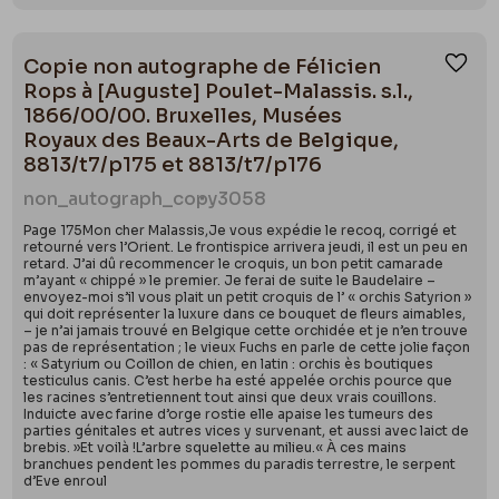
poursuites judiciaires (Dans
Un aimable faubourien.
Alfred Delvau (1825-1867)
, René Fayt précise que
Le
Copie non autographe de Félicien
Ajou
Rabelais
a succombé aux poursuites pour outrages à
Rops à [Auguste] Poulet-Malassis. s.l.,
la morale publique et aux bonnes mœurs après 70
1866/00/00. Bruxelles, Musées
numéros parus entre mars et novembre 1857 ainsi
Royaux des Beaux-Arts de Belgique,
que son rédacteur, Delvau lui-même) .
8813/t7/p175 et 8813/t7/p176
non_autograph_copy
3058
Sa réputation de spécialiste de la littérature
Page 175Mon cher Malassis,Je vous expédie le recoq, corrigé et
érotique et des mœurs parisiennes était parvenue
retourné vers l’Orient. Le frontispice arrivera jeudi, il est un peu en
retard. J’ai dû recommencer le croquis, un bon petit camarade
aux oreilles de Rops qui entra en contact avec lui.
m’ayant « chippé » le premier. Je ferai de suite le Baudelaire –
Cette notoriété bien acquise vers 1860 va
envoyez-moi s’il vous plait un petit croquis de l’ « orchis Satyrion »
qui doit représenter la luxure dans ce bouquet de fleurs aimables,
contribuer à la renommée de Rops en France.
– je n’ai jamais trouvé en Belgique cette orchidée et je n’en trouve
pas de représentation ; le vieux Fuchs en parle de cette jolie façon
Delvau est le premier à parler des œuvres de
: « Satyrium ou Coillon de chien, en latin : orchis ès boutiques
Félicien Rops à Paris (même si ce dernier avait déjà
testiculus canis. C’est herbe ha esté appelée orchis pource que
les racines s’entretiennent tout ainsi que deux vrais couillons.
été repéré par Nadar en Belgique). Delvau fait
Induicte avec farine d’orge rostie elle apaise les tumeurs des
parties génitales et autres vices y survenant, et aussi avec laict de
quelques passages en Belgique en 1862 et en 1863. Il
brebis. »Et voilà !L’arbre squelette au milieu.« À ces mains
fait partie des proches de la famille Rops comme en
branchues pendent les pommes du paradis terrestre, le serpent
d’Eve enroul
témoigne certaines lettres (
e.g.
lettre de Félicien