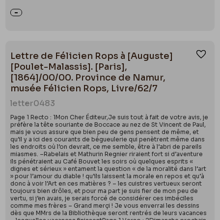
Lettre de Félicien Rops à [Auguste]
Ajou
[Poulet-Malassis]. [Paris],
[1864]/00/00. Province de Namur,
musée Félicien Rops, Livre/62/7
letter
0483
Page 1 Recto : 1Mon Cher Éditeur,Je suis tout à fait de votre avis, je
préfère la tête souriante de Boccace au nez de St Vincent de Paul,
mais je vous assure que bien peu de gens pensent de même, et
qu’il y a ici des courants de bégueulerie qui penètrent même dans
les endroits où l’on devrait, ce me semble, être à l’abri de pareils
miasmes. –Rabelais et Mathurin Regnier riraient fort si d’aventure
ils pénétraient au Café Bouvet les soirs où quelques esprits «
dignes et sérieux » entament la question « de la moralité dans l’art
» pour l’amour du diable ! qu’ils laissent la morale en repos et qu’à
donc à voir l’Art en ces matières ? – les cuistres vertueux seront
toujours bien drôles, et pour ma part je suis fier de mon peu de
vertu, si j’en avais, je serais forcé de considérer ces imbéciles
comme mes frères – Grand merçi ! Je vous enverrai les dessins
dès que MMrs de la Bibliothèque seront rentrés de leurs vacances