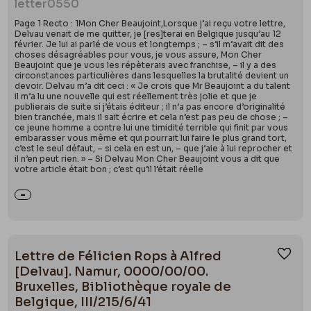
letter
0550
Page 1 Recto : 1Mon Cher Beaujoint,Lorsque j’ai reçu votre lettre,
Delvau venait de me quitter, je [res]terai en Belgique jusqu’au 12
février. Je lui ai parlé de vous et longtemps ; – s’il m’avait dit des
choses désagréables pour vous, je vous assure, Mon Cher
Beaujoint que je vous les répèterais avec franchise, – il y a des
circonstances particulières dans lesquelles la brutalité devient un
devoir. Delvau m’a dit ceci : « Je crois que Mr Beaujoint a du talent
il m’a lu une nouvelle qui est réellement très jolie et que je
publierais de suite si j’étais éditeur ; il n’a pas encore d’originalité
bien tranchée, mais il sait écrire et cela n’est pas peu de chose ; –
ce jeune homme a contre lui une timidité terrible qui finit par vous
embarasser vous même et qui pourrait lui faire le plus grand tort,
c’est le seul défaut, – si cela en est un, – que j’aie à lui reprocher et
il n’en peut rien. » – Si Delvau Mon Cher Beaujoint vous a dit que
votre article était bon ; c’est qu’il l’était réelle
Lettre de Félicien Rops à Alfred
Ajou
[Delvau]. Namur, 0000/00/00.
Bruxelles, Bibliothèque royale de
Belgique, III/215/6/41