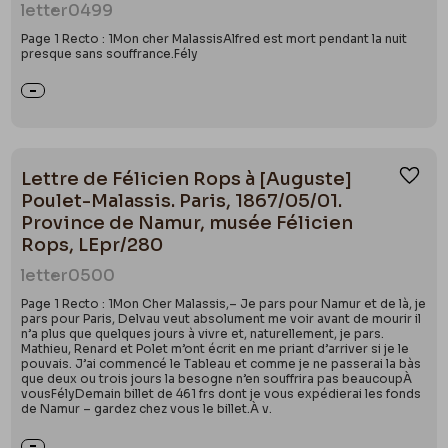
letter
0499
Page 1 Recto : 1Mon cher MalassisAlfred est mort pendant la nuit
presque sans souffrance.Fély
Lettre de Félicien Rops à [Auguste]
Ajou
Poulet-Malassis. Paris, 1867/05/01.
Province de Namur, musée Félicien
Rops, LEpr/280
letter
0500
Page 1 Recto : 1Mon Cher Malassis,– Je pars pour Namur et de là, je
pars pour Paris, Delvau veut absolument me voir avant de mourir il
n’a plus que quelques jours à vivre et, naturellement, je pars.
Mathieu, Renard et Polet m’ont écrit en me priant d’arriver si je le
pouvais. J’ai commencé le Tableau et comme je ne passerai la bàs
que deux ou trois jours la besogne n’en souffrira pas beaucoupÀ
vousFélyDemain billet de 461 frs dont je vous expédierai les fonds
de Namur – gardez chez vous le billet.À v.