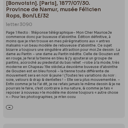
[Bonvoisin]. [Paris], 1877/07/30.
Province de Namur, musée Félicien
Rops, Bon/LE/32
letter
3090
Page 1 Recto : 1Réponse télégraphique– Mon Cher MauriceJe
commence donc par buveuse d’absinthe. Édition définitive, à
moins que je n’en trouve en mes pérégrinations aux « antres
malsains » un beau modèle de rebuveuse d’absinthe. Ce sujet
bizarre a toujours une singulière attraction pour moi.2e dessin : La
dame au Pantin – une dame au Pantin inédite. Celle de Gouzien est
en rouge, je ferai la tienne en bleu & j’y ajouterai un groupe de
pantins, accroché au piedestal du bas relief. –robe à la mode, très
moderne en Chapeau 19e siècleLa deuxième buveuse d’absinthe
de Gouzien est en bleu foncé – la tienne toute différente de
mouvement sera en noir & jaune ! (Toutes les variations du noir :
soie, velours & drap & dentelles ! – Elle sera plus mouvementée. –
Enfin comme je te l’ai dit, je ne refais jamais le même dessin & je ne
pourrais le faire, c’est contraire à ma nature, & comme je fais «
reposer à nouveau » le modèle me donne toujours « autre chose
».– Pour les photographies, je m’en occu