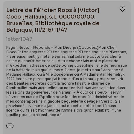
Lettre de Félicien Rops à [Victor]
Ajou
Coco [Hallaux]. s.l., 0000/00/00.
Bruxelles, Bibliothèque royale de
Belgique, III/215/11/47
letter
1047
Page 1 Recto : 1Réponds – Mon Dieurje (Cocodès.)Mon Cher
Coco,Et ton esquisse ?Et ton esquisse ?Et ton esquisse ?Passons,
– sérieusement j’y mets le vernis final cela me coûte très cher à
cause du conflit Américain – Autre chose : fais moi le plaisir de
m’expédier l’adresse de cette bonne Joséphine ; elle demeure rue
de la batterie mais quel numéro ? dois-je mettre sur l’adresse : À
Madame Hallaux, ou à Mlle Joséphine ou À Madame Van Hemelryk
???? écris vite parce que j’ai besoin d’un « lin pur » pour recouvrir
des beautés secrètes dont la montre faisait le charme de
Rambouillet mais auxquelles on ne rendrait pas assez justice dans
les salons du gouverneur de Namur ; – À quoi cela peut-il servir
d’avoir les nus de l’Apollon pour les dérober à l’administration de
mes contemporains ? Ignoble bégueulerie dePage 1 Verso : 2la
province ! – Namur n’a jamais joui de cette noble liberté sans
licence qui faisait l’honneur de Ninine alors qu’on exhibait : « une
couille pour la circonstance » !!!