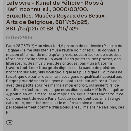
Lefebvre - Kunel de Félicien Rops à
nombreux journaux révolutionnaires comme
Karl Inconnu. s.l., 0000/00/00.
beaucoup d’autres écrivains engagés.
Bruxelles, Musées Royaux des Beaux-
Malheureusement, ces derniers sont éphémères.
Arts de Belgique, 8811/t5/p25,
C’est aussi à cette période qu’il publie son premier
8811/t5/p26 et 8811/t5/p29
ouvrage dans le sillage de Balzac
Grandeur et
letter
2989
décadence des grisettes
chez A. Desloges en 1848. Il
Page 25(1879 ?)Mon vieux Karl,À propos de ce dessin (Planche du
fait « son entrée » dans la bohème parisienne au
Tzigane), je me suis bien amusé l’autre soir, chez X… Tu connais la
maison et le monde mêlé qu’on y voit, sous prétexte de « petites
cours de l’année 1851. Il côtoie dans les années
fêtes de l’intelligence ». Il y avait là des peintres, des poètes, des
suivantes de nombreuses personnalités comme
littérateurs, des musiciens, des critiques, pas « un artiste » à
travers tout. Les « bourgeois dignes » et la bande de peintres
Charles Baudelaire dont il est l’un des proches. Vers
brochant sur eux, plus bourgeois que les plus dignes. Tout cela ne
faisait que de parler des « honnêtes gens », qualificatif spécial aux
1856, il devient rédacteur en chef du
Rabelais
. Sous
Belges pour désigner les gens qui ont « fait leur affaires ». Et cela
la plume de Léon Fuchs, Delvau publie
avec des petits sourires malins à mon endroit, qui avaient l’ai de
me dire : « c’est pour vous que nous disons cela », M.le Fransquillon
dans
Le
Rabelais
du 17 octobre 1857
un article
«, pour bien vous marquer le mépris en lequel nous tenons tout ce
qui nous vient de votre Paris, tout ce qui ne tient pas à l’art rangé,
dithyrambique sur Rops qu’il décrit comme « un
catalogué, constitutionnel. « He me fichais bien de cela
Gavarni de la Belgique – un Gavarni doublé d’un
personnellement comme d’un Bouguereau, mais je ne sais pas, ces
pr
Daumier ». C’est aussi dans le
Rabelais
que Delvau
et Watripon défendront Baudelaire lors du procès
de 1857. Cette année-là et en 1858, il fait l’objet de