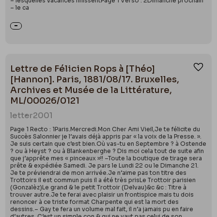
– lesquelles vacances finissentPage 1 Verso : 2Dimanche prochain
– le ca
Lettre de Félicien Rops à [Théo]
Ajou
[Hannon]. Paris, 1881/08/17. Bruxelles,
Archives et Musée de la Littérature,
ML/00026/0121
letter
2001
Page 1 Recto : 1Paris.Mercredi.Mon Cher Ami Vieil,Je te félicite du
Succès Salonnier je l’avais déjà appris par « la voix de la Presse. ».
Je suis certain que c’est bien.Où vas-tu en Septembre ? à Ostende
? ou à Heyst ? ou à Blankenberghe ? Dis moi cela tout de suite afin
que j’apprête mes « pinceaux »!! –Toute la boutique de tirage sera
prête & expédiée Samedi. Je pars le Lundi 22 ou le Dimanche 21.
Je te préviendrai de mon arrivée.Je n’aime pas ton titre des
Trottoirs il est commun puis il a été très prisLe Trottoir parisien
(Gonzalèz)Le grand & le petit Trottoir (Delvau)&c &c : Titre à
trouver autre.Je te ferai avec plaisir un frontispice mais tu dois
renoncer à ce triste format Charpente qui est la mort des
dessins.– Gay te fera un volume mal fait, il n’a jamais pu en faire
d’autres. C’est un simple con & qui ne vaut pas celui de son