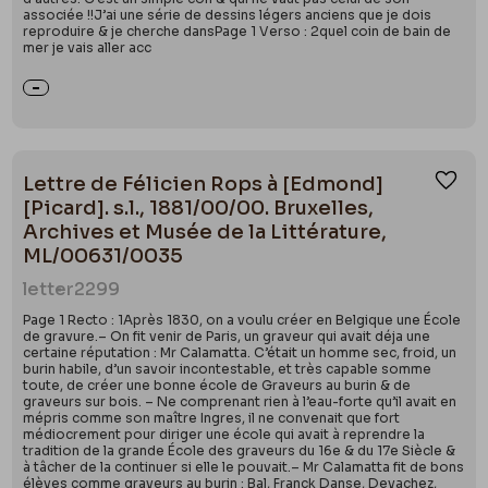
associée !!J’ai une série de dessins légers anciens que je dois
reproduire & je cherche dansPage 1 Verso : 2quel coin de bain de
mer je vais aller acc
Lettre de Félicien Rops à [Edmond]
Ajou
[Picard]. s.l., 1881/00/00. Bruxelles,
Archives et Musée de la Littérature,
ML/00631/0035
letter
2299
Page 1 Recto : 1Après 1830, on a voulu créer en Belgique une École
de gravure.– On fit venir de Paris, un graveur qui avait déja une
certaine réputation : Mr Calamatta. C’était un homme sec, froid, un
burin habile, d’un savoir incontestable, et très capable somme
toute, de créer une bonne école de Graveurs au burin & de
graveurs sur bois. – Ne comprenant rien à l’eau-forte qu’il avait en
mépris comme son maître Ingres, il ne convenait que fort
médiocrement pour diriger une école qui avait à reprendre la
tradition de la grande École des graveurs du 16e & du 17e Siècle &
à tâcher de la continuer si elle le pouvait.– Mr Calamatta fit de bons
élèves comme graveurs au burin : Bal, Franck Danse, Devachez,