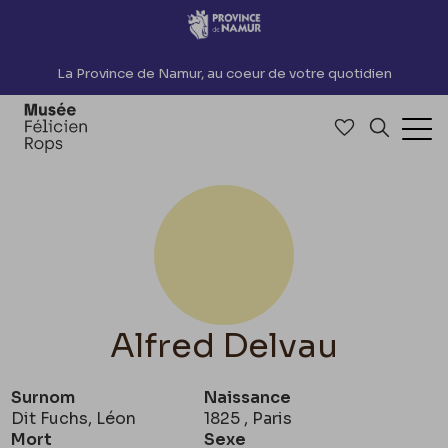
Accèder directement au contenu
La Province de Namur, au coeur de votre quotidien
Accéder à me
Recherch
Ouv
Alfred Delvau
Surnom
Naissance
Dit Fuchs, Léon
1825 , Paris
Mort
Sexe