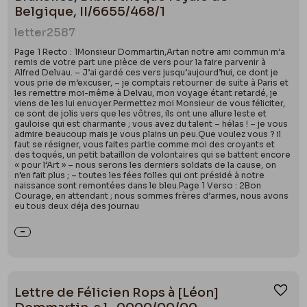
Belgique, II/6655/468/1
letter
2587
Page 1 Recto : 1Monsieur Dommartin,Artan notre ami commun m’a
remis de votre part une pièce de vers pour la faire parvenir à
Alfred Delvau. – J’ai gardé ces vers jusqu’aujourd’hui, ce dont je
vous prie de m’excuser, – je comptais retourner de suite à Paris et
les remettre moi-même à Delvau, mon voyage étant retardé, je
viens de les lui envoyer.Permettez moi Monsieur de vous féliciter,
ce sont de jolis vers que les vôtres, ils ont une allure leste et
gauloise qui est charmante ; vous avez du talent – hélas ! – je vous
admire beaucoup mais je vous plains un peu.Que voulez vous ? il
faut se résigner, vous faites partie comme moi des croyants et
des toqués, un petit bataillon de volontaires qui se battent encore
« pour l’Art » – nous serons les derniers soldats de la cause, on
n’en fait plus ; – toutes les fées folles qui ont présidé à notre
naissance sont remontées dans le bleu.Page 1 Verso : 2Bon
Courage, en attendant ; nous sommes frères d’armes, nous avons
eu tous deux déja des journau
Lettre de Félicien Rops à [Léon]
Ajou