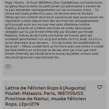
Page 1 Recto : 13 Aout 1880Mon Cher CamilleDeux ou trente mots
au galop Reçu la visite du petit Lenain (un pléonasme !) venant de
ta part demander renseignements sur vie ou travaux à moi. – Ta
chose est toute prête si tu veux. Un de mes amis le docteur
Filleau qui non content de m’avoir sauvé la vie veut aussi sauver ma
réputation a réuni depuis bien des ans tous les renseignements
qu’il pouvait avoir sur moi par mes amis d’enfance comme
Dandoy & Karski et a même une foule de notes décousues
rédigées par lui, par Ernest d’Hervilly par Gouzien par Poulet
Malassis, Delvau &c &c toute une bande de braves gens qui
voulaient absolument voir un grand artiste où il n’y avait, où il n’y a
qu’un chercheur & un nerveux, – fou de toutes les manifestations
de la vie ! – Filleau voulait faire un fort livre avec ses notes, il voulait
les faire mettre en ordre par un de ses amis (je crois que c’est
Ernest d’Hervilly qui devait faire la chose) & publier ce livre avec
des photogravures reproduisant les
Lettre de Félicien Rops à [Auguste]
Ajou
Poulet-Malassis. Paris, 1867/05/03.
Province de Namur, musée Félicien
Rops, LEpr/279