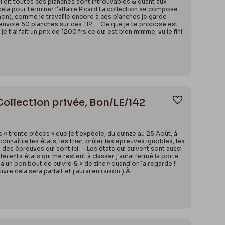
i dit toutes ces planches sont introuvables & quant aux
ela pour terminer l'affaire Picard.La collection se compose
non), comme je travaille encore à ces planches je garde
t'envoie 60 planches sur ces 112. − Ce que je te propose est
e t'ai fait un prix de 1200 frs ce qui est bien minime, vu le fini
 Collection privée, Bon/LE/142
Ajouter aux
 « trente pièces » que je t'expédie, du quinze au 25 Août, à
nnaître les états, les trier, brûler les épreuves ignobles, les
 des épreuves qui sont ici. – Les états qui suivent sont aussi
érents états qui me restent à classer j’aurai fermé la porte
un bon bout de cuivre & « de zinc » quand on la regarde !!
vre cela sera parfait et j'aurai eu raison.) À