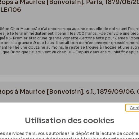
 Rops à Maurice [Bonvoisin]. Paris, 1879/06/
/LE/106
879Mon Cher MauriceJe n’ai encore reçu aucune nouvelle de notre ami Picard.
era je te ferai immédiatement « tenir » les 700 francs. ‒Je t’envoie une pièce
loguée :‒ Premier état d’une grande vignette-Lettrine faite pour James Toby
 promis la gravure & que tu as. Il serait bon de m’en envoyer grossièrement
nt le Thé une douzaine au moins, le reste se trouve à Thozée et une autre 
i que Brion que j’ai souvent vu chez lui. ‒ Depuis deux ans ou plutôt depui
Rops à Maurice [Bonvoisin]. s.l., 1879/09/06.
Cont
9Ouf ! Mon Cher Maurice me voici de retour. Cela n’a pas été sans peine & j
rier de me renvoyer la liste de la collection que je voulais t’envoyer à Ver
Utilisation des cookies
a toi-même avant de me la renvoyer.– Je compte aller le 15 en Belgique, &
ur le supplément du volume Hippert, je t’écrirai un mot. C’est comme je te 
 dessins. ‒Je t’ai écrit de Budapest une lettre un peu vive. C’est que j’ét
es services tiers, vous autorisez le dépôt et la lecture de cookies 
ion d’argent était en dehors. Je n’ai pu t’en parler vis à vis de Gouzien. Du 