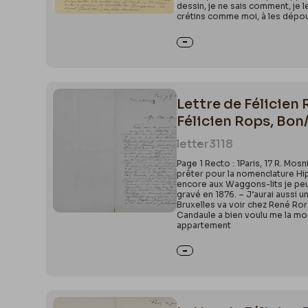
dessin, je ne sais comment, je l
crétins comme moi, à les dépoui
Lettre de Félicien
Félicien Rops, Bon
letter
3118
Page 1 Recto : 1Paris, 17 R. Mos
prêter pour la nomenclature Hipp
encore aux Waggons-lits je peux
gravé en 1876. – J’aurai aussi 
Bruxelles va voir chez René Ror
Candaule a bien voulu me la mon
appartement