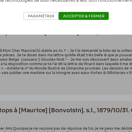
de technologies de suivi nécessaires à leur bon fonctionnement
PARAMÉTRER
ACCEPTER & FERMER
Rops à Maurice [Bonvoisin]. Paris, 1879/09/1
79.Mon Cher MauriceOù diable es-tu ? ‒ Je t’ai demandé la liste de la collec
pièces. Je te disais dans ma lettre qu’elle était très belle & que je pouva
veur Belge. (cacuana !) Gouzien fecit ! ‒ Je me suis découvert deux amateu
s à ta disposition comme je te l’ai dit la lettre de Picard dans laquelle il m
». ‒Achète le n° du Monde Illustré de Dimanche prochain. Les dessins de V
 vais publier une machine sur la Hongrie avec eaux-fortes & Gilloteries.« 
Rops à [Maurice] [Bonvoisin]. s.l., 1879/10/31
er Ami.Quoique je ne reçoive pas de réponse de toi, je ne peux me décider 