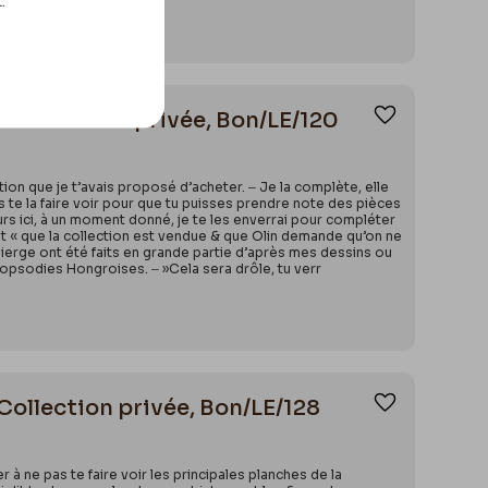
.
7. Collection privée, Bon/LE/120
Ajouter aux
tion que je t’avais proposé d’acheter. ‒ Je la complète, elle
is te la faire voir pour que tu puisses prendre note des pièces
rs ici, à un moment donné, je te les enverrai pour compléter
e dit « que la collection est vendue & que Olin demande qu’on ne
ierge ont été faits en grande partie d’après mes dessins ou
Ropsodies Hongroises. ‒ »Cela sera drôle, tu verr
. Collection privée, Bon/LE/128
Ajouter aux
à ne pas te faire voir les principales planches de la