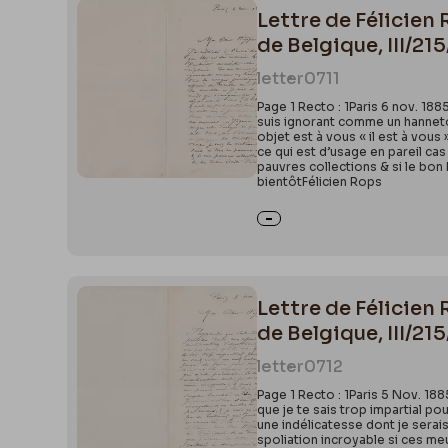
Lettre de Félicien 
de Belgique, III/21
letter
0711
Page 1 Recto : 1Paris 6 nov. 188
suis ignorant comme un hanneton
objet est à vous « il est à vous
ce qui est d’usage en pareil ca
pauvres collections & si le bon D
bientôtFélicien Rops
Lettre de Félicien 
de Belgique, III/21
letter
0712
Page 1 Recto : 1Paris 5 Nov. 18
que je te sais trop impartial po
une indélicatesse dont je serai
spoliation incroyable si ces meu