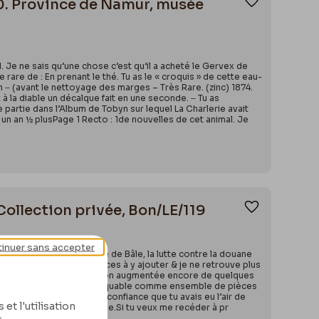
20. Province de Namur, musée
Ajouter aux
 Je ne sais qu’une chose c’est qu’il a acheté le Gervex de
 rare de : En prenant le thé. Tu as le « croquis » de cette eau-
n ‒ (avant le nettoyage des marges – Très Rare. (zinc) 1874.
 à la diable un décalque fait en une seconde. ‒ Tu as
partie dans l’Album de Tobyn sur lequel La Charlerie avait
s un an ½ plusPage 1 Recto : 1de nouvelles de cet animal. Je
 Collection privée, Bon/LE/119
Ajouter aux
inuer sans accepter
e te raconterai l’épopée de Bâle, la lutte contre la douane
viers, j’ai encore des pièces à y ajouter & je ne retrouve plus
 j’y porterai cette collection augmentée encore de quelques
l’ai dit une collection remarquable comme ensemble de pièces
ais blessé du manque de confiance que tu avais eu l’air de
et l'utilisation
reste c’est une affaire vidée.Si tu veux me recéder à pr