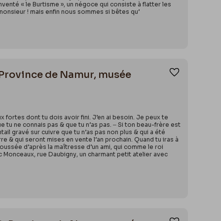
venté « le Burtisme », un négoce qui consiste à flatter les
 monsieur ! mais enfin nous sommes si bêtes qu’
1. Province de Namur, musée
Ajouter aux
 fortes dont tu dois avoir fini. J’en ai besoin. Je peux te
e tu ne connais pas & que tu n’as pas. ‒ Si ton beau-frère est
il gravé sur cuivre que tu n’as pas non plus & qui a été
e & qui seront mises en vente l’an prochain. Quand tu iras à
poussée d’après la maîtresse d’un ami, qui comme le roi
c Monceaux, rue Daubigny, un charmant petit atelier avec