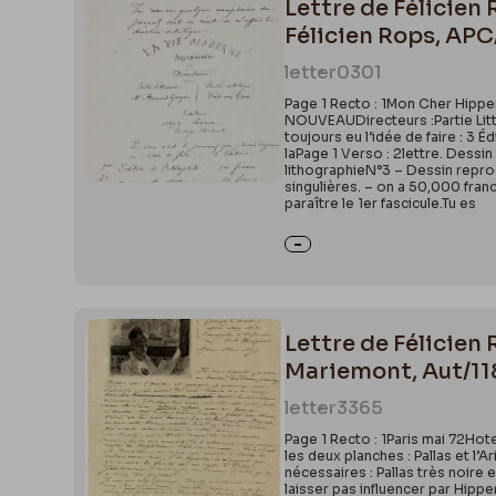
Lettre de Félicien
Félicien Rops, APC
letter
0301
Page 1 Recto : 1Mon Cher Hipper
NOUVEAUDirecteurs :Partie Litté
toujours eu l’idée de faire : 3 É
laPage 1 Verso : 2lettre. Dessi
lithographieN°3 – Dessin repro
singulières. – on a 50,000 franc
paraître le 1er fascicule.Tu es
Lettre de Félicien 
Mariemont, Aut/11
letter
3365
Page 1 Recto : 1Paris mai 72Ho
les deux planches : Pallas et l’
nécessaires : Pallas très noire e
laisser pas influencer par Hipp