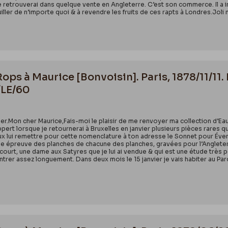
e retrouverai dans quelque vente en Angleterre. C’est son commerce. Il a in
ller de n’importe quoi & à revendre les fruits de ces rapts à Londres.Joli
 Rops à Maurice [Bonvoisin]. Paris, 1878/11/1
/LE/60
nier.Mon cher Maurice,Fais-moi le plaisir de me renvoyer ma collection d’Eaux
ert lorsque je retournerai à Bruxelles en janvier plusieurs pièces rares qu
 lui remettre pour cette nomenclature à ton adresse le Sonnet pour Éventa
une épreuve des planches de chacune des planches, gravées pour l’Angleterr
court, une dame aux Satyres que je lui ai vendue & qui est une étude très 
trer assez longuement. Dans deux mois le 15 janvier je vais habiter au Par