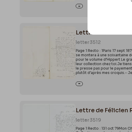
Lettre de Félicien 
letter
3512
Page 1 Recto : 1Paris 17 sept 18
se montera à une soixantaine de 
pour le volume d’Hippert Le gra
leur collection chez toi.Je tien
le presse pas pour le payement 
plutôt d’après mes croquis.‒ Je
Lettre de Félicien 
letter
3519
Page 1 Recto : 131 oct 79Mon Ch