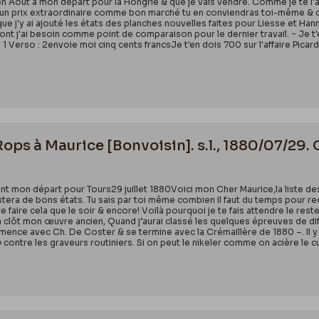
en Aout à mon départ pour la Hongrie & que je vais vendre. Comme je te l'a
it un prix extraordinaire comme bon marché tu en conviendras toi-même & c
e j'y ai ajouté les états des planches nouvelles faites pour Liesse et Han
 dont j'ai besoin comme point de comparaison pour le dernier travail. − Je 
ge 1 Verso : 2envoie moi cinq cents francsJe t'en dois 700 sur l'affaire Picard j
Rops à Maurice [Bonvoisin]. s.l., 1880/07/29.
ant mon départ pour Tours29 juillet 1880Voici mon Cher Maurice,la liste des
stera de bons états. Tu sais par toi même combien il faut du temps pour reco
 faire cela que le soir & encore! Voilà pourquoi je te fais attendre le reste
n clôt mon œuvre ancien, Quand j’aurai classé les quelques épreuves de diff
nce avec Ch. De Coster & se termine avec la Crémaillère de 1880 –. Il y a 
» contre les graveurs routiniers. Si on peut le nikeler comme on acière le cui