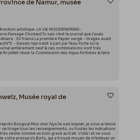
. Province de Namur, musée
Ajouter aux
 direction artistique :LA VIE MODERNEPARIS-
e.Passage Choiseul.Tu sais c’est le journal que j’avais
ordinaire : 30 francs.La première Papier vergé – tirages avant
u)N°2 – Dessin reproduit à part par l’eau-forte ou la
ournal entièrement neuf & ces combinaisons sont très
e fin juillet réunir la Commission des Aqua-fortistes & faire
anwelz, Musée royal de
Ajouter aux
près Bougival.Mon cher NysJe suis inquiet, je vous ai laissé
sur ce tirage tous les renseignements, ou toutes les indications
te très sèche comme un bois gravé au trait. Voilà ! et ne vous
r de votre presse.Vu Burty, qui a trouvé moyen de m’enlever un