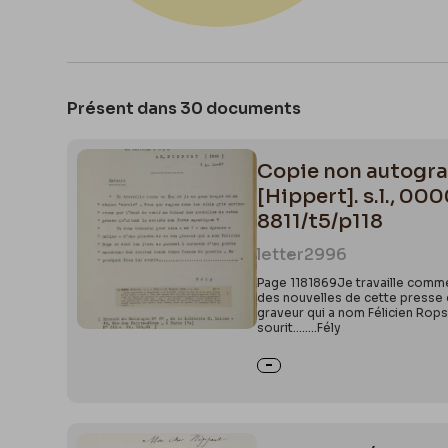
Présent dans 30 documents
Copie non autograp
[Hippert]. s.l., 0
8811/t5/p118
letter
2996
Page 1181869Je travaille comme 
des nouvelles de cette presse 
graveur qui a nom Félicien Rop
sourit……..Fély