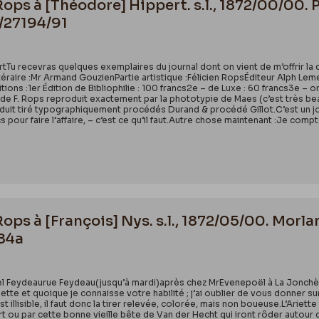
 Rops à [Théodore] Hippert. s.l., 1872/00/00
/27194/91
tTu recevras quelques exemplaires du journal dont on vient de m’offrir la
raire :Mr Armand GouzienPartie artistique :Félicien RopsÉditeur Alph Lemerr
ditions :1er Édition de Bibliophilie : 100 francs2e – de Luxe : 60 francs3e – 
n de F. Rops reproduit exactement par la phototypie de Maes (c’est très bea
duit tiré typographiquement procédés Durand & procédé Gillot.C’est un j
s pour faire l’affaire, – c’est ce qu’il faut.Autre chose maintenant :Je compt
Rops à [François] Nys. s.l., 1872/05/00. Morl
84a
tel Feydeaurue Feydeau(jusqu’à mardi)après chez MrEvenepoël à La Jonchère
Ariette et quoique je connaisse votre habilité ; j’ai oublier de vous donner 
st illisible, il faut donc la tirer relevée, colorée, mais non boueuse.L’Ariet
ert ou par cette bonne vieille bête de Van der Hecht qui iront rôder autou