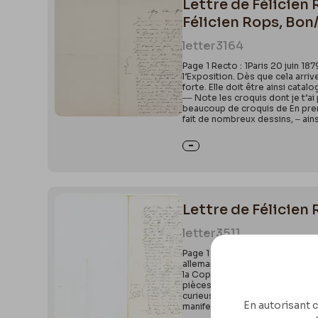
Lettre de Félicien
Félicien Rops, Bon
letter
3164
Page 1 Recto : 1Paris 20 juin 1
l’Exposition. Dès que cela arriv
forte. Elle doit être ainsi cata
‒‒ Note les croquis dont je t’ai
beaucoup de croquis de En prena
fait de nombreux dessins, ‒ ains
Lettre de Félicien 
letter
3511
Page 1 Recto : 16 septembre 187
allemande &c &c‒ Je voulais te p
la Copie de cette liste.Copie l
pièces. ‒ Si tu veux la voir po
curieuses accompagnées de leurs
En autorisant c
manifester. Voilà tout. La quest