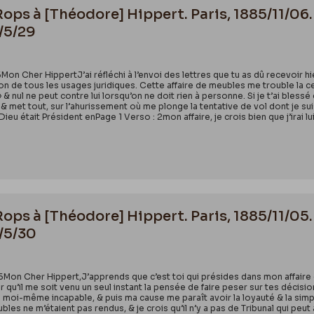
Rops à [Théodore] Hippert. Paris, 1885/11/06.
5/5/29
5Mon Cher HippertJ’ai réfléchi à l’envoi des lettres que tu as dû recevoir hie
 de tous les usages juridiques. Cette affaire de meubles me trouble la cer
 » & nul ne peut contre lui lorsqu’on ne doit rien à personne. Si je t’ai bl
s & met tout, sur l’ahurissement où me plonge la tentative de vol dont je su
ieu était Président enPage 1 Verso : 2mon affaire, je crois bien que j’irai l
Rops à [Théodore] Hippert. Paris, 1885/11/05.
5/5/30
85Mon Cher Hippert,J’apprends que c’est toi qui présides dans mon affaire d
ur qu’il me soit venu un seul instant la pensée de faire peser sur tes décisi
s moi-même incapable, & puis ma cause me paraît avoir la loyauté & la simp
bles ne m’étaient pas rendus, & je crois qu’il n’y a pas de Tribunal qui peu