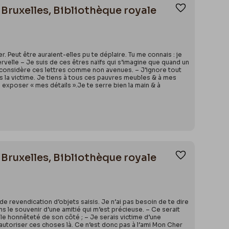
 Bruxelles, Bibliothèque royale
Ajouter aux
r. Peut être auraient-elles pu te déplaire. Tu me connais : je
velle – Je suis de ces êtres naïfs qui s’imagine que quand un
essé considère ces lettres comme non avenues. – J’ignore tout
is la victime. Je tiens à tous ces pauvres meubles & à mes
ui exposer « mes détails ».Je te serre bien la main & à
 Bruxelles, Bibliothèque royale
Ajouter aux
e revendication d’objets saisis. Je n’ai pas besoin de te dire
ons le souvenir d’une amitié qui m’est précieuse. – Ce serait
le honnêteté de son côté ; – Je serais victime d’une
t autoriser ces choses là. Ce n’est donc pas à l’ami Mon Cher