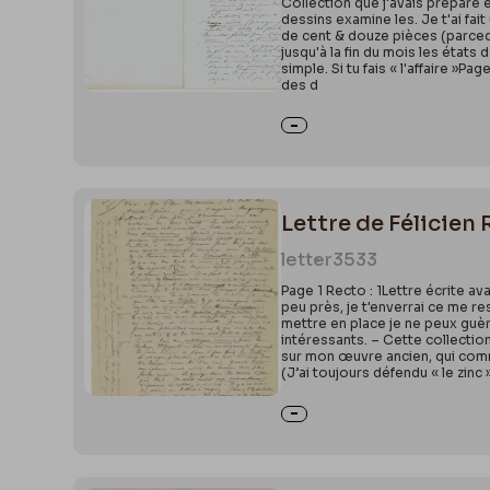
Collection que j'avais préparé 
dessins examine les. Je t'ai fa
de cent & douze pièces (parcequ
jusqu'à la fin du mois les états
simple. Si tu fais « l'affaire »Pa
des d
Lettre de Félicien 
letter
3533
Page 1 Recto : 1Lettre écrite av
peu près, je t'enverrai ce me re
mettre en place je ne peux guère
intéressants. – Cette collectio
sur mon œuvre ancien, qui comme
(J’ai toujours défendu « le zinc 